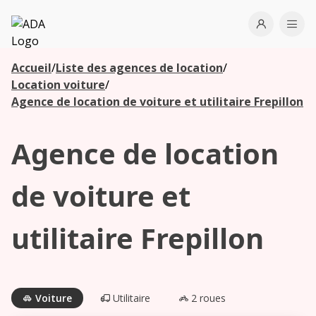
ADA
Open use
Ope
Accueil
/
Liste des agences de location
/
Les
Location voiture
/
agences à
Agence de location de voiture et utilitaire Frepillon
proximité
Agence de location
Commencez
votre
de voiture et
recherche
pour voir les
utilitaire Frepillon
agences à
proximité
Voiture
Utilitaire
2 roues