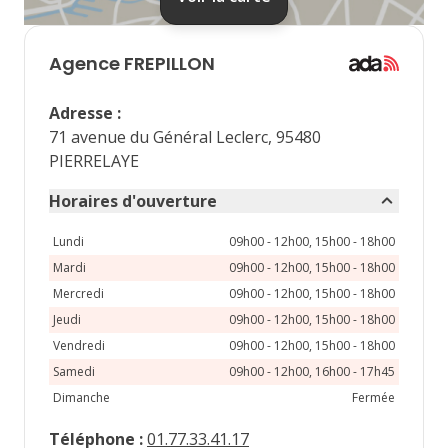
septembre 2026
lu
ma
me
je
ve
Agence
FREPILLON
1
2
3
4
Adresse
:
7
8
9
10
11
71 avenue du Général Leclerc, 95480
PIERRELAYE
14
15
16
17
18
Horaires d'ouverture
21
22
23
24
25
Lundi
09h00 - 12h00, 15h00 - 18h00
28
29
30
Mardi
09h00 - 12h00, 15h00 - 18h00
Mercredi
09h00 - 12h00, 15h00 - 18h00
Jeudi
09h00 - 12h00, 15h00 - 18h00
Vendredi
09h00 - 12h00, 15h00 - 18h00
Samedi
09h00 - 12h00, 16h00 - 17h45
Dimanche
Fermée
Téléphone
:
01.77.33.41.17