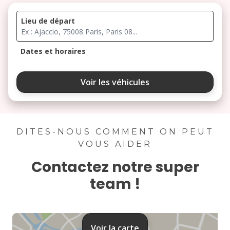
Lieu de départ
Dates et horaires
août 2026
Voir les véhicules
lu
ma
me
je
ve
3
4
5
6
7
DITES-NOUS COMMENT ON PEUT
VOUS AIDER
10
11
12
13
14
Contactez notre super
17
18
19
20
21
team !
24
25
26
27
28
31
Voir la carte