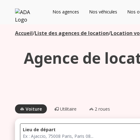
ADA
Nos agences
Nos véhicules
Nos of
Les agences à proximité
Accueil
/
Liste des agences de location
/
Location vo
Agence de locati
Commencez votre recherche pour voir les agences à
proximité
Voiture
Utilitaire
2 roues
Lieu de départ