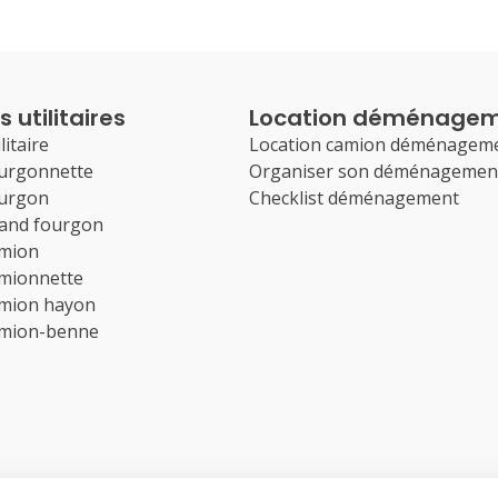
 utilitaires
Location déménage
litaire
Location camion déménagem
ourgonnette
Organiser son déménagemen
ourgon
Checklist déménagement
rand fourgon
amion
amionnette
amion hayon
amion-benne