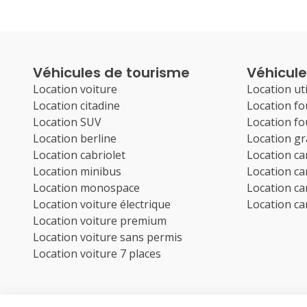
Véhicules de tourisme
Véhicules
Location voiture
Location uti
Location citadine
Location f
Location SUV
Location f
Location berline
Location g
Location cabriolet
Location c
Location minibus
Location c
Location monospace
Location c
Location voiture électrique
Location c
Location voiture premium
Location voiture sans permis
Location voiture 7 places