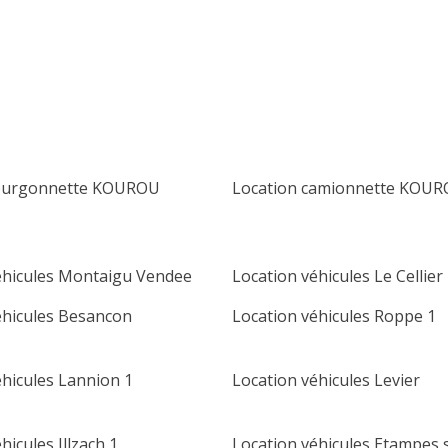
lu
ma
me
je
ve
sa
di
1
2
3
4
5
6
7
8
9
10
11
12
13
14
15
16
fourgonnette KOUROU
Location camionnette KOU
17
18
19
20
21
22
23
24
25
26
27
28
29
30
éhicules Montaigu Vendee
Location véhicules Le Cellier
31
éhicules Besancon
Location véhicules Roppe 1
éhicules Lannion 1
Location véhicules Levier
hicules Illzach 1
Location véhicules Etampes