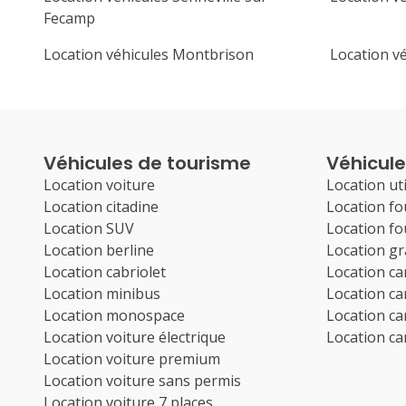
Fecamp
Location véhicules Montbrison
Location vé
Véhicules de tourisme
Véhicules
Location voiture
Location uti
Location citadine
Location f
Location SUV
Location f
Location berline
Location g
Location cabriolet
Location c
Location minibus
Location c
Location monospace
Location c
Location voiture électrique
Location c
Location voiture premium
Location voiture sans permis
Location voiture 7 places