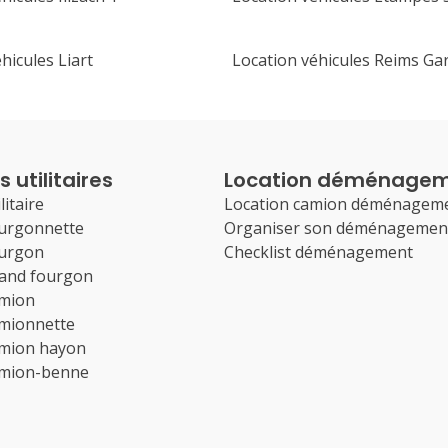
hicules Liart
Location véhicules Reims Ga
 utilitaires
Location déménage
litaire
Location camion déménagem
ourgonnette
Organiser son déménagemen
ourgon
Checklist déménagement
rand fourgon
amion
amionnette
amion hayon
amion-benne