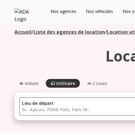
ADA
Nos agences
Nos véhicules
Nos of
Les agences à proximité
Accueil
/
Liste des agences de location
/
Location uti
Loc
Commencez votre recherche pour voir les agences à
proximité
Voiture
Utilitaire
2 roues
Lieu de départ