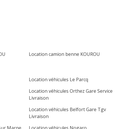
lu
ma
me
je
ve
sa
di
1
2
3
4
5
6
7
8
9
10
11
12
13
14
15
16
17
18
19
20
ROU
Location camion benne KOUROU
21
22
23
24
25
26
27
28
29
30
Location véhicules Le Parcq
Location véhicules Orthez Gare Service
Livraison
Location véhicules Belfort Gare Tgv
Livraison
 sur Marne
Location véhicules Nogaro