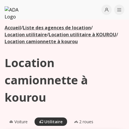
ADA
Open use
Ope
Accueil
/
Liste des agences de location
/
Les
Location utilitaire
/
Location utilitaire à KOUROU
/
agences à
Location camionnette à kourou
proximité
Location
Commencez
votre
camionnette à
recherche
pour voir les
kourou
agences à
proximité
Voiture
Utilitaire
2 roues