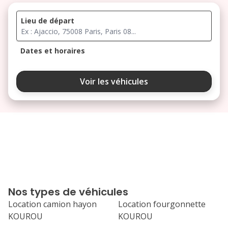
Lieu de départ
Dates et horaires
août 2026
Voir les véhicules
lu
ma
me
je
ve
3
4
5
6
7
10
11
12
13
14
17
18
19
20
21
Nos types de véhicules
24
25
26
27
28
Location camion hayon
Location fourgonnette
KOUROU
KOUROU
31