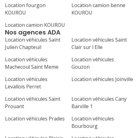
septembre 2026
Location fourgon
Location camion benne
KOUROU
KOUROU
lu
ma
me
je
ve
Location camion KOUROU
1
2
3
4
Nos agences ADA
7
8
9
10
11
Location véhicules Saint
Location véhicules Saint
Julien Chapteuil
Clair sur l Elle
14
15
16
17
18
Location véhicules
Location véhicules
21
22
23
24
25
Machecoul Saint Meme
Gouzon
Location véhicules
Location véhicules Joinville
28
29
30
Levallois Perret
Location véhicules Saint
Location véhicules Cany
Prouant
Barville 1
Location véhicules Prades
Location véhicules
Bourbourg