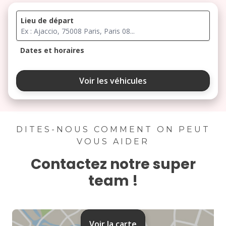
Lieu de départ
Dates et horaires
août 2026
Voir les véhicules
lu
ma
me
je
ve
3
4
5
6
7
DITES-NOUS COMMENT ON PEUT
VOUS AIDER
10
11
12
13
14
Contactez notre super
17
18
19
20
21
team !
24
25
26
27
28
31
Voir la carte