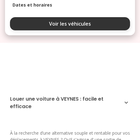
Dates et horaires
août 2026
Voir les véhicules
lu
ma
me
je
ve
3
4
5
6
7
10
11
12
13
14
17
18
19
20
21
24
25
26
27
28
Louer une voiture à VEYNES : facile et
efficace
31
septembre 2026
lu
ma
me
je
ve
À la recherche d’une alternative souple et rentable pour vos
1
2
3
4
déplacements à VEYNES ? Qu’il s’agisse d’ une sortie de