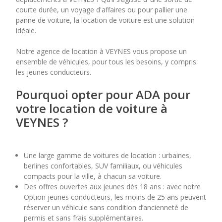
courte durée, un voyage d'affaires ou pour pallier une
panne de voiture, la location de voiture est une solution
7
8
9
10
11
idéale.
14
15
16
17
18
Notre agence de location à VEYNES vous propose un
ensemble de véhicules, pour tous les besoins, y compris
21
22
23
24
25
les jeunes conducteurs.
28
29
30
Pourquoi opter pour ADA pour
votre location de voiture à
VEYNES ?
Une large gamme de voitures de location : urbaines,
berlines confortables, SUV familiaux, ou véhicules
compacts pour la ville, à chacun sa voiture.
Des offres ouvertes aux jeunes dès 18 ans : avec notre
Option jeunes conducteurs, les moins de 25 ans peuvent
réserver un véhicule sans condition d’ancienneté de
permis et sans frais supplémentaires.