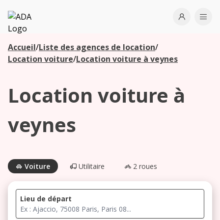
ADA
Open use
Ope
Accueil
/
Liste des agences de location
/
Les
Location voiture
/
Location voiture à veynes
agences à
proximité
Location voiture à
Commencez
veynes
votre
recherche
pour voir les
agences à
Voiture
Utilitaire
2 roues
proximité
Lieu de départ