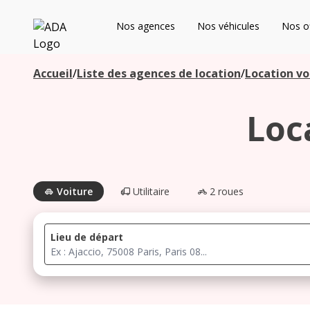
ADA
Nos agences
Nos véhicules
Nos of
Les agences à proximité
Accueil
/
Liste des agences de location
/
Location vo
Loc
Commencez votre recherche pour voir les agences à
proximité
Voiture
Utilitaire
2 roues
Lieu de départ