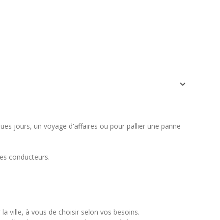
lu
ma
me
je
ve
sa
di
1
2
3
4
5
6
7
8
9
10
11
12
13
14
15
16
17
18
19
20
21
22
23
24
25
26
27
28
29
30
ues jours, un voyage d'affaires ou pour pallier une panne
nes conducteurs.
a ville, à vous de choisir selon vos besoins.