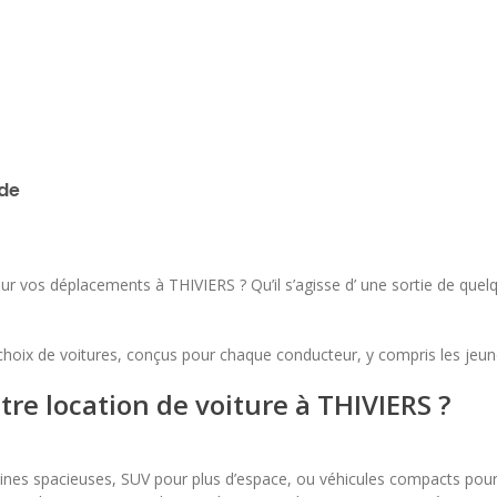
lu
ma
me
je
ve
sa
di
1
2
3
4
5
6
7
8
9
10
11
12
13
14
15
16
ide
17
18
19
20
21
22
23
24
25
26
27
28
29
30
 vos déplacements à THIVIERS ? Qu’il s’agisse d’ une sortie de quelq
31
choix de voitures, conçus pour chaque conducteur, y compris les jeu
re location de voiture à THIVIERS ?
ines spacieuses, SUV pour plus d’espace, ou véhicules compacts pour l