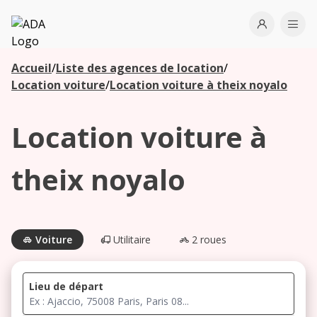
ADA
Open use
Ope
Accueil
/
Liste des agences de location
/
Les
Location voiture
/
Location voiture à theix noyalo
agences à
proximité
Location voiture à
Commencez
theix noyalo
votre
recherche
pour voir les
agences à
Voiture
Utilitaire
2 roues
proximité
Lieu de départ