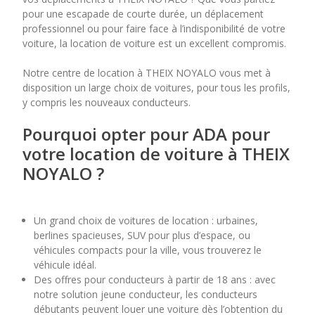
pour une escapade de courte durée, un déplacement
professionnel ou pour faire face à l’indisponibilité de votre
7
8
9
10
11
voiture, la location de voiture est un excellent compromis.
14
15
16
17
18
Notre centre de location à THEIX NOYALO vous met à
disposition un large choix de voitures, pour tous les profils,
21
22
23
24
25
y compris les nouveaux conducteurs.
28
29
30
Pourquoi opter pour ADA pour
votre location de voiture à THEIX
NOYALO ?
Un grand choix de voitures de location : urbaines,
berlines spacieuses, SUV pour plus d’espace, ou
véhicules compacts pour la ville, vous trouverez le
véhicule idéal.
Des offres pour conducteurs à partir de 18 ans : avec
notre solution jeune conducteur, les conducteurs
débutants peuvent louer une voiture dès l’obtention du