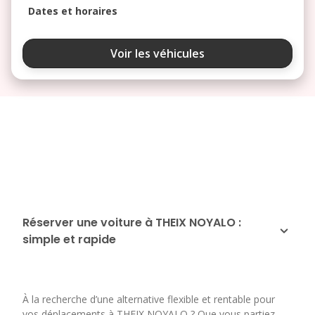
Dates et horaires
août 2026
Voir les véhicules
lu
ma
me
je
ve
3
4
5
6
7
10
11
12
13
14
17
18
19
20
21
24
25
26
27
28
Réserver une voiture à THEIX NOYALO :
simple et rapide
31
septembre 2026
lu
ma
me
je
ve
À la recherche d’une alternative flexible et rentable pour
1
2
3
4
vos déplacements à THEIX NOYALO ? Que vous partiez