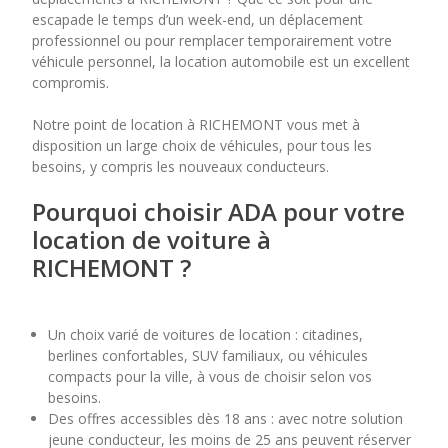
escapade le temps d’un week-end, un déplacement
professionnel ou pour remplacer temporairement votre
7
8
9
10
11
véhicule personnel, la location automobile est un excellent
compromis.
14
15
16
17
18
Notre point de location à RICHEMONT vous met à
21
22
23
24
25
disposition un large choix de véhicules, pour tous les
besoins, y compris les nouveaux conducteurs.
28
29
30
Pourquoi choisir ADA pour votre
location de voiture à
RICHEMONT ?
Un choix varié de voitures de location : citadines,
berlines confortables, SUV familiaux, ou véhicules
compacts pour la ville, à vous de choisir selon vos
besoins.
Des offres accessibles dès 18 ans : avec notre solution
jeune conducteur, les moins de 25 ans peuvent réserver