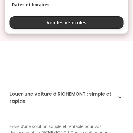
Dates et horaires
août 2026
Voir les véhicules
lu
ma
me
je
ve
3
4
5
6
7
10
11
12
13
14
17
18
19
20
21
24
25
26
27
28
Louer une voiture à RICHEMONT : simple et
rapide
31
septembre 2026
lu
ma
me
je
ve
Envie d’une solution souple et rentable pour vos
1
2
3
4
déplacements à RICHEMONT ? Que ce soit pour une