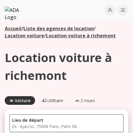
ADA
Open use
Ope
Accueil
/
Liste des agences de location
/
Les
Location voiture
/
Location voiture à richemont
agences à
proximité
Location voiture à
Commencez
richemont
votre
recherche
pour voir les
agences à
Voiture
Utilitaire
2 roues
proximité
Lieu de départ