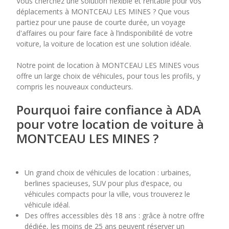
Vous cherchez une solution flexible et rentable pour vos
1
2
3
4
déplacements à MONTCEAU LES MINES ? Que vous
partiez pour une pause de courte durée, un voyage
d'affaires ou pour faire face à l’indisponibilité de votre
7
8
9
10
11
voiture, la voiture de location est une solution idéale.
14
15
16
17
18
Notre point de location à MONTCEAU LES MINES vous
offre un large choix de véhicules, pour tous les profils, y
21
22
23
24
25
compris les nouveaux conducteurs.
28
29
30
Pourquoi faire confiance à ADA
pour votre location de voiture à
MONTCEAU LES MINES ?
Un grand choix de véhicules de location : urbaines,
berlines spacieuses, SUV pour plus d’espace, ou
véhicules compacts pour la ville, vous trouverez le
véhicule idéal.
Des offres accessibles dès 18 ans : grâce à notre offre
dédiée, les moins de 25 ans peuvent réserver un