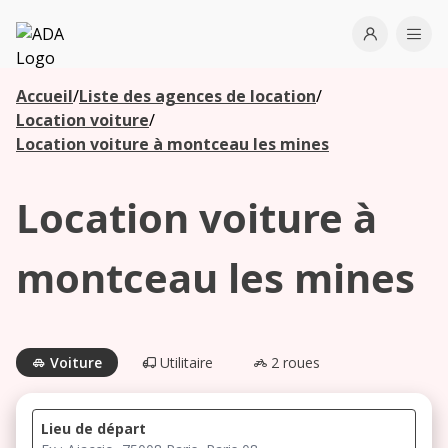
ADA
Open use
Ope
Accueil
/
Liste des agences de location
/
Les
Location voiture
/
agences à
Location voiture à montceau les mines
proximité
Location voiture à
Commencez
votre
montceau les mines
recherche
pour voir les
agences à
proximité
Voiture
Utilitaire
2 roues
Lieu de départ