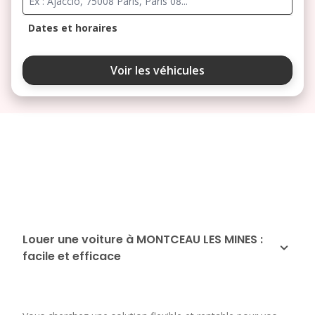
Dates et horaires
août 2026
Voir les véhicules
lu
ma
me
je
ve
3
4
5
6
7
10
11
12
13
14
17
18
19
20
21
24
25
26
27
28
Louer une voiture à MONTCEAU LES MINES :
facile et efficace
31
septembre 2026
lu
ma
me
je
ve