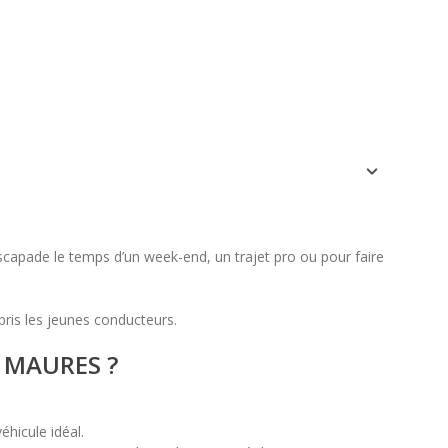
lu
ma
me
je
ve
sa
di
1
2
3
4
5
6
7
8
9
10
11
12
13
14
15
16
17
18
19
20
21
22
23
24
25
26
27
28
29
30
apade le temps d’un week-end, un trajet pro ou pour faire
is les jeunes conducteurs.
S MAURES ?
éhicule idéal.