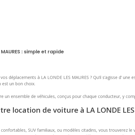
lu
ma
me
je
ve
sa
di
1
2
3
4
5
6
7
8
9
10
11
12
13
14
15
16
 MAURES : simple et rapide
17
18
19
20
21
22
23
24
25
26
27
28
29
30
vos déplacements à LA LONDE LES MAURES ? Qu’il s’agisse d’ une esc
on est un bon choix.
31
e un ensemble de véhicules, conçus pour chaque conducteur, y compr
tre location de voiture à LA LONDE LE
s confortables, SUV familiaux, ou modèles citadins, vous trouverez le v