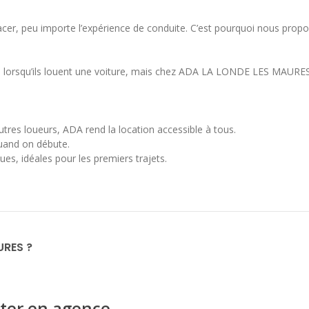
cer, peu importe l’expérience de conduite. C’est pourquoi nous pr
s lorsqu’ils louent une voiture, mais chez ADA LA LONDE LES MAURES 
tres loueurs, ADA rend la location accessible à tous.
quand on débute.
es, idéales pour les premiers trajets.
URES ?
ter en agence