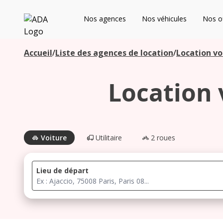
ADA
Nos agences
Nos véhicules
Nos of
Les agences à proximité
Accueil
/
Liste des agences de location
/
Location vo
Location 
Commencez votre recherche pour voir les agences à
proximité
Voiture
Utilitaire
2 roues
Lieu de départ