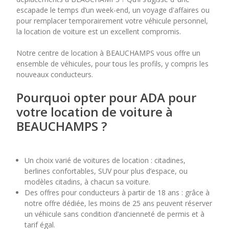
escapade le temps d’un week-end, un voyage d'affaires ou
pour remplacer temporairement votre véhicule personnel,
7
8
9
10
11
la location de voiture est un excellent compromis.
14
15
16
17
18
Notre centre de location à BEAUCHAMPS vous offre un
ensemble de véhicules, pour tous les profils, y compris les
21
22
23
24
25
nouveaux conducteurs.
28
29
30
Pourquoi opter pour ADA pour
votre location de voiture à
BEAUCHAMPS ?
Un choix varié de voitures de location : citadines,
berlines confortables, SUV pour plus d’espace, ou
modèles citadins, à chacun sa voiture.
Des offres pour conducteurs à partir de 18 ans : grâce à
notre offre dédiée, les moins de 25 ans peuvent réserver
un véhicule sans condition d’ancienneté de permis et à
tarif égal.