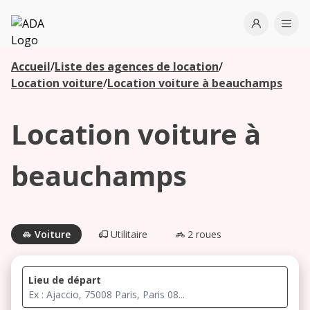
ADA
Open use
Ope
Accueil
/
Liste des agences de location
/
Les
Location voiture
/
Location voiture à beauchamps
agences à
proximité
Location voiture à
Commencez
beauchamps
votre
recherche
pour voir les
agences à
Voiture
Utilitaire
2 roues
proximité
Lieu de départ