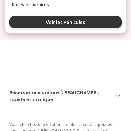
Dates et horaires
août 2026
Voir les véhicules
lu
ma
me
je
ve
3
4
5
6
7
10
11
12
13
14
17
18
19
20
21
24
25
26
27
28
Réserver une voiture à BEAUCHAMPS :
rapide et pratique
31
septembre 2026
lu
ma
me
je
ve
Vous cherchez une solution souple et rentable pour vos
1
2
3
4
déplacements à BEAUCHAMPS ? Qu’il s’agisse d’ une