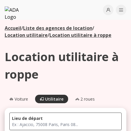
ADA
Open use
Ope
Accueil
/
Liste des agences de location
/
Les
Location utilitaire
/
Location utilitaire à roppe
agences à
proximité
Location utilitaire à
Commencez
roppe
votre
recherche
pour voir les
agences à
Voiture
Utilitaire
2 roues
proximité
Lieu de départ