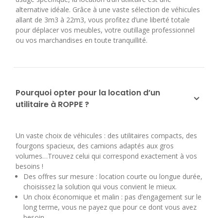
alternative idéale. Grâce à une vaste sélection de véhicules
allant de 3m3 à 22m3, vous profitez d’une liberté totale
7
8
9
10
11
pour déplacer vos meubles, votre outillage professionnel
ou vos marchandises en toute tranquillité.
14
15
16
17
18
21
22
23
24
25
28
29
30
Pourquoi opter pour la location d’un
utilitaire à ROPPE ?
Un vaste choix de véhicules : des utilitaires compacts, des
fourgons spacieux, des camions adaptés aux gros
volumes…Trouvez celui qui correspond exactement à vos
besoins !
Des offres sur mesure : location courte ou longue durée,
choisissez la solution qui vous convient le mieux.
Un choix économique et malin : pas d’engagement sur le
long terme, vous ne payez que pour ce dont vous avez
besoin.