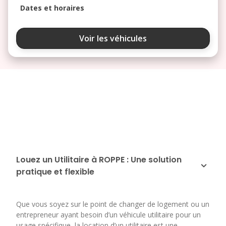
Dates et horaires
août 2026
Voir les véhicules
lu
ma
me
je
ve
3
4
5
6
7
10
11
12
13
14
17
18
19
20
21
24
25
26
27
28
Louez un Utilitaire à ROPPE : Une solution
pratique et flexible
31
septembre 2026
Que vous soyez sur le point de changer de logement ou un
lu
ma
me
je
ve
entrepreneur ayant besoin d’un véhicule utilitaire pour un
1
2
3
4
usage spécifique, la location d’un utilitaire est une