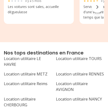
★
★
★
★
★
il y a 5 mois
★
★
★
★
★
il y 
Les voitures sont sales, accueille
Service très aim
dégueulasse
d'une voiture l
temps que la nô
Nos tops destinations en France
Location utilitaire LE
Location utilitaire TOURS
HAVRE
Location utilitaire METZ
Location utilitaire RENNES
Location utilitaire Reims
Location utilitaire
AVIGNON
Location utilitaire
Location utilitaire NANCY
CHERBOURG