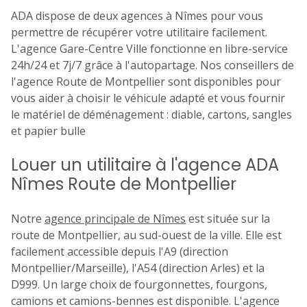
ADA dispose de deux agences à Nîmes pour vous
7
8
9
10
11
permettre de récupérer votre utilitaire facilement.
L'agence Gare-Centre Ville fonctionne en libre-service
14
15
16
17
18
24h/24 et 7j/7 grâce à l'autopartage. Nos conseillers de
l'agence Route de Montpellier sont disponibles pour
21
22
23
24
25
vous aider à choisir le véhicule adapté et vous fournir
le matériel de déménagement : diable, cartons, sangles
28
29
30
et papier bulle
Louer un utilitaire à l'agence ADA
Nîmes Route de Montpellier
Notre
agence principale de Nîmes
est située sur la
route de Montpellier, au sud-ouest de la ville. Elle est
facilement accessible depuis l'A9 (direction
Montpellier/Marseille), l'A54 (direction Arles) et la
D999. Un large choix de fourgonnettes, fourgons,
camions et camions-bennes est disponible. L'agence