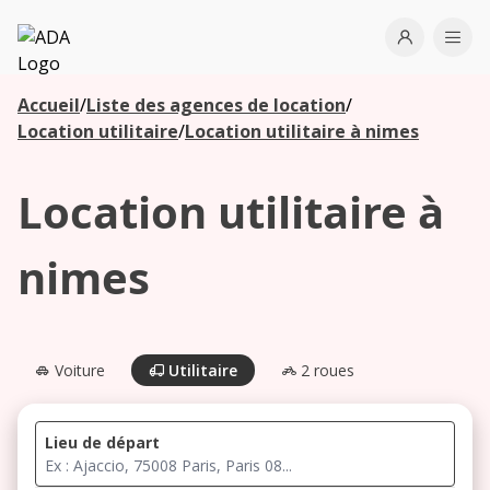
ADA
Open use
Ope
Accueil
/
Liste des agences de location
/
Les
Location utilitaire
/
Location utilitaire à nimes
agences à
proximité
Location utilitaire à
Commencez
nimes
votre
recherche
pour voir les
agences à
Voiture
Utilitaire
2 roues
proximité
Lieu de départ