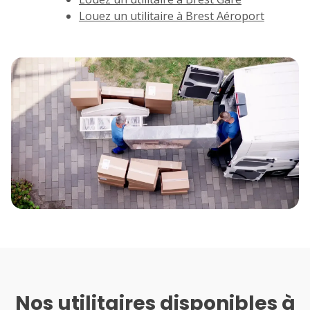
Louez un utilitaire à Brest Aéroport
7
8
9
10
11
14
15
16
17
18
21
22
23
24
25
28
29
30
Nos utilitaires disponibles à