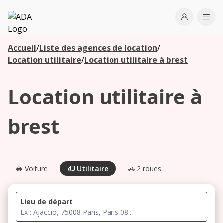
ADA
Open use
Ope
Accueil
/
Liste des agences de location
/
Les
Location utilitaire
/
Location utilitaire à brest
agences à
proximité
Location utilitaire à
Commencez
brest
votre
recherche
pour voir les
agences à
Voiture
Utilitaire
2 roues
proximité
Lieu de départ