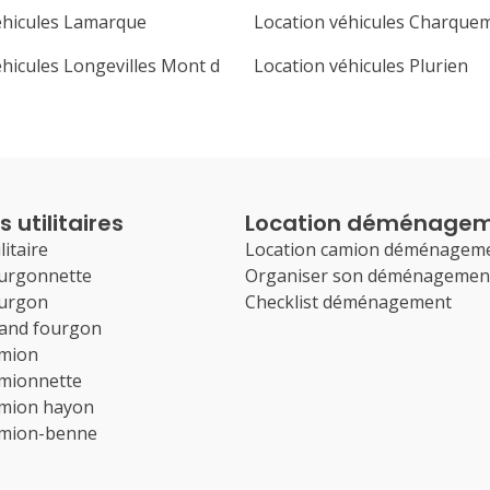
éhicules Lamarque
Location véhicules Charque
éhicules Longevilles Mont d
Location véhicules Plurien
 utilitaires
Location déménage
litaire
Location camion déménagem
ourgonnette
Organiser son déménagemen
ourgon
Checklist déménagement
rand fourgon
amion
amionnette
amion hayon
amion-benne