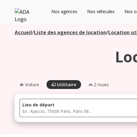
ADA
Nos agences
Nos véhicules
Nos of
Les agences à proximité
Accueil
/
Liste des agences de location
/
Location uti
Lo
Commencez votre recherche pour voir les agences à
proximité
Voiture
Utilitaire
2 roues
Lieu de départ