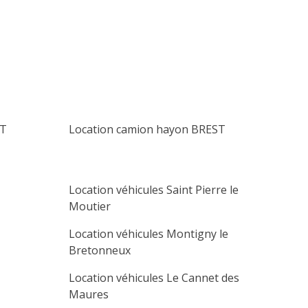
lu
ma
me
je
ve
sa
di
1
2
3
4
5
6
7
8
9
10
11
12
13
14
15
16
17
18
19
20
ST
Location camion hayon BREST
21
22
23
24
25
26
27
28
29
30
Location véhicules Saint Pierre le
Moutier
Location véhicules Montigny le
Bretonneux
Location véhicules Le Cannet des
Maures