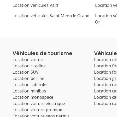
Location véhicules Valff
Location v
Location véhicules Saint Meen le Grand
Location v
Or
Véhicules de tourisme
Véhicules
Location voiture
Location uti
Location citadine
Location f
Location SUV
Location f
Location berline
Location g
Location cabriolet
Location c
Location minibus
Location c
Location monospace
Location c
Location voiture électrique
Location c
Location voiture premium
Location voiture sans permis