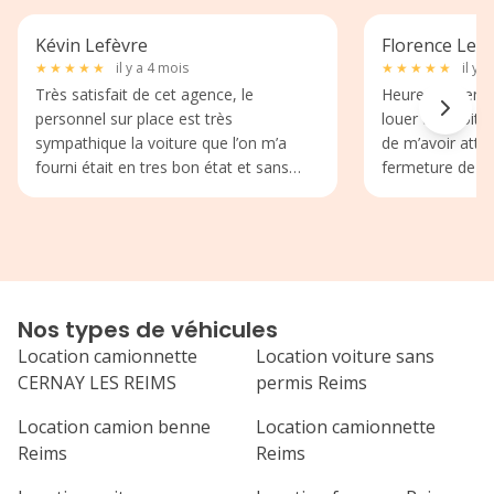
Kévin Lefèvre
Florence Lela
★
★
★
★
★
il y a 4 mois
★
★
★
★
★
il y 
Très satisfait de cet agence, le
Heureusement q
personnel sur place est très
louer une voiture
sympathique la voiture que l’on m’a
de m’avoir atte
fourni était en tres bon état et sans
fermeture de l’a
problème et la restitution c’est très bien
rue et sans vo
passer également
professionnalis
accueil chaleure
Nos types de véhicules
Location camionnette
Location voiture sans
CERNAY LES REIMS
permis Reims
Location camion benne
Location camionnette
Reims
Reims