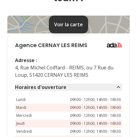
24
25
26
27
28
31
Voir la carte
septembre 2026
lu
ma
me
je
ve
Agence
CERNAY LES REIMS
1
2
3
4
Adresse
:
7
8
9
10
11
4, Rue Michel Coiffard - REIMS, ou 7 Rue du
Loup, 51420 CERNAY LES REIMS
14
15
16
17
18
Horaires d'ouverture
21
22
23
24
25
Lundi
09h00 - 12h00, 14h00 - 18h30
28
29
30
Mardi
09h00 - 12h00, 14h00 - 18h00
Mercredi
09h00 - 12h00, 14h00 - 18h30
Jeudi
09h00 - 12h00, 14h00 - 18h30
Vendredi
09h00 - 12h00, 14h00 - 18h30