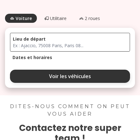
Voiture
Utilitaire
2 roues
Lieu de départ
Dates et horaires
août 2026
Voir les véhicules
lu
ma
me
je
ve
3
4
5
6
7
DITES-NOUS COMMENT ON PEUT
VOUS AIDER
10
11
12
13
14
Contactez notre super
17
18
19
20
21
team !