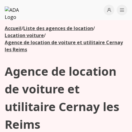
ADA
Open use
Ope
Accueil
/
Liste des agences de location
/
Les
Location voiture
/
agences à
Agence de location de voiture et utilitaire Cernay
proximité
les Reims
Agence de location
Commencez
votre
recherche
de voiture et
pour voir les
agences à
utilitaire Cernay les
proximité
Reims