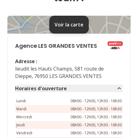
24
25
26
27
28
31
Voir la carte
septembre 2026
lu
ma
me
je
ve
Agence
LES GRANDES VENTES
1
2
3
4
Adresse
:
7
8
9
10
11
lieudit les Hauts Champs, 581 route de
Dieppe, 76950 LES GRANDES VENTES
14
15
16
17
18
Horaires d'ouverture
21
22
23
24
25
Lundi
08h00 - 12h00, 13h30 - 18h30
28
29
30
Mardi
08h00 - 12h00, 13h30 - 18h30
Mercredi
08h00 - 12h00, 13h30 - 18h30
Jeudi
08h00 - 12h00, 13h30 - 18h30
Vendredi
08h00 - 12h00, 13h30 - 18h30