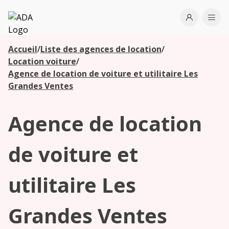
ADA
Open use
Ope
Accueil
/
Liste des agences de location
/
Les
Location voiture
/
agences à
Agence de location de voiture et utilitaire Les
proximité
Grandes Ventes
Agence de location
Commencez
votre
recherche
de voiture et
pour voir les
agences à
utilitaire Les
proximité
Grandes Ventes