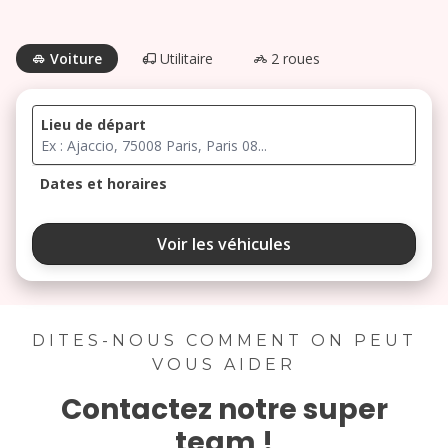
Voiture
Utilitaire
2 roues
Lieu de départ
Dates et horaires
août 2026
Voir les véhicules
lu
ma
me
je
ve
3
4
5
6
7
DITES-NOUS COMMENT ON PEUT
VOUS AIDER
10
11
12
13
14
Contactez notre super
17
18
19
20
21
team !