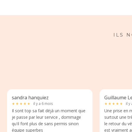
ILS 
sandra hanquiez
Guillaume L
★
★
★
★
★
il y a 6 mois
★
★
★
★
★
il y
Il sont top sa fait déjà un moment que
Une prise en ma
je passe par leur service , dommage
surtout une tr
qu'il font plus de sans permis sinon
le retour du vé
équipe superbes
est vraiment a