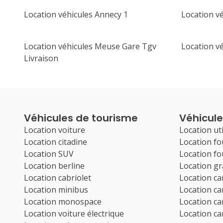
Location véhicules Annecy 1
Location vé
Location véhicules Meuse Gare Tgv
Location v
Livraison
Véhicules de tourisme
Véhicules
Location voiture
Location uti
Location citadine
Location f
Location SUV
Location f
Location berline
Location g
Location cabriolet
Location c
Location minibus
Location c
Location monospace
Location c
Location voiture électrique
Location c