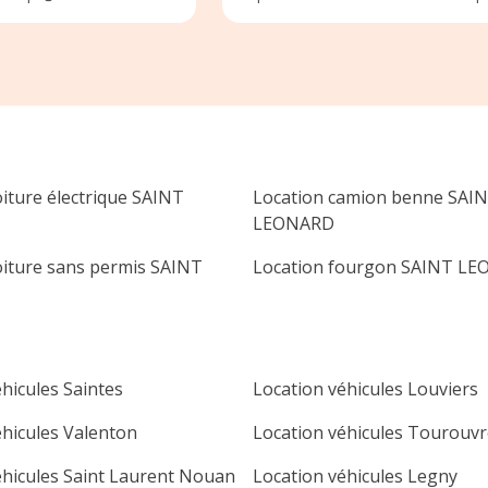
de recours possible sinon ils ne re
pas la caution et apres on compre
pourquoi ils ont leur propre entrepr
de reparation de pare-brise je n y
mettrer plus les pieds
oiture électrique SAINT
Location camion benne SAI
LEONARD
oiture sans permis SAINT
Location fourgon SAINT L
hicules Saintes
Location véhicules Louviers
éhicules Valenton
Location véhicules Tourouvr
éhicules Saint Laurent Nouan
Location véhicules Legny