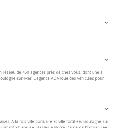
un réseau de 450 agences près de chez vous, dont une à
 Boulogne-sur-Mer. L’agence ADA loue des véhicules pour
. A la fois ville portuaire et ville fortifiée, Boulogne-sur-
, Fort d’Ambleteuse, Basilique Notre-Dame-de-l’Immaculée