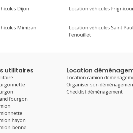
hicules Dijon
Location véhicules Frignicou
éhicules Mimizan
Location véhicules Saint Pau
Fenouillet
 utilitaires
Location déménage
litaire
Location camion déménagem
ourgonnette
Organiser son déménagemen
ourgon
Checklist déménagement
rand fourgon
amion
amionnette
amion hayon
amion-benne