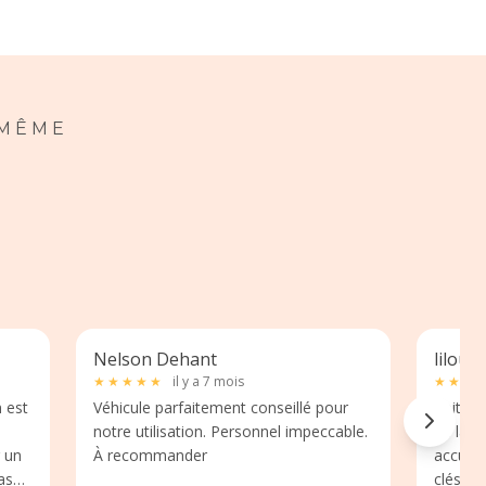
 MÊME
Nelson Dehant
lilou 
★
★
★
★
★
il y a 7 mois
★
★
★
n est
Véhicule parfaitement conseillé pour
Voitur
notre utilisation. Personnel impeccable.
de la m
À recommander
accueil
as
clés et 