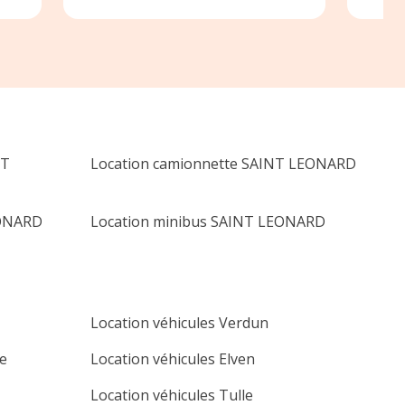
ndent
propre 
nd
voiture 
ise
NT
Location camionnette SAINT LEONARD
EONARD
Location minibus SAINT LEONARD
Location véhicules Verdun
e
Location véhicules Elven
Location véhicules Tulle