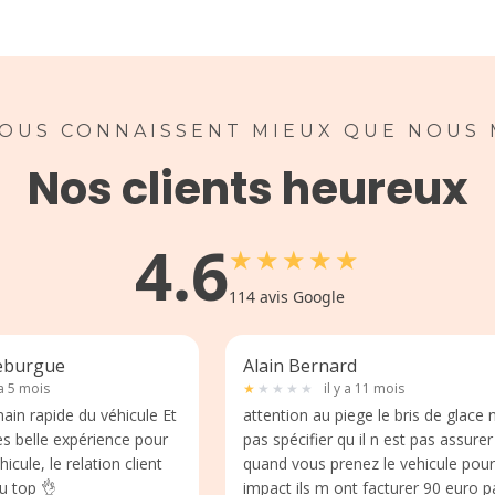
NOUS CONNAISSENT MIEUX QUE NOUS
Nos clients heureux
4.6
★
★
★
★
★
114
avis Google
eburgue
Alain Bernard
 a 5 mois
★
★
★
★
★
il y a 11 mois
in rapide du véhicule Et
attention au piege le bris de glace 
ès belle expérience pour
pas spécifier qu il n est pas assurer
hicule, le relation client
quand vous prenez le vehicule pour un
u top 👌
impact ils m ont facturer 90 euro p