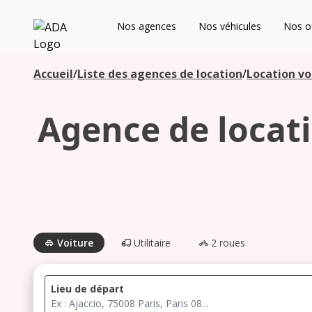
ADA
Nos agences
Nos véhicules
Nos of
Les agences à proximité
Accueil
/
Liste des agences de location
/
Location vo
Agence de locati
Commencez votre recherche pour voir les agences à
proximité
Voiture
Utilitaire
2 roues
Lieu de départ