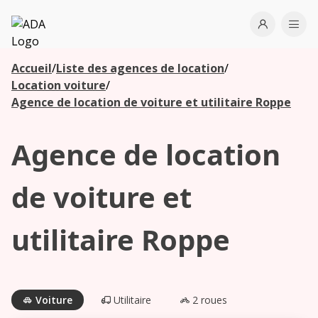
ADA
Open use
Ope
Accueil
/
Liste des agences de location
/
Les
Location voiture
/
agences à
Agence de location de voiture et utilitaire Roppe
proximité
Agence de location
Commencez
votre
de voiture et
recherche
pour voir les
utilitaire Roppe
agences à
proximité
Voiture
Utilitaire
2 roues