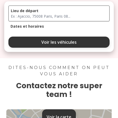
Lieu de départ
Dates et horaires
août 2026
Voir les véhicules
lu
ma
me
je
ve
3
4
5
6
7
DITES-NOUS COMMENT ON PEUT
VOUS AIDER
10
11
12
13
14
Contactez notre super
17
18
19
20
21
team !
24
25
26
27
28
31
Voir la carte