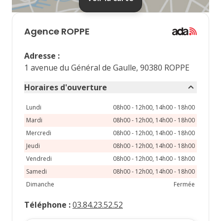
septembre 2026
lu
ma
me
je
ve
Agence
ROPPE
1
2
3
4
Adresse
:
7
8
9
10
11
1 avenue du Général de Gaulle, 90380 ROPPE
14
15
16
17
18
Horaires d'ouverture
21
22
23
24
25
Lundi
08h00 - 12h00, 14h00 - 18h00
Mardi
08h00 - 12h00, 14h00 - 18h00
28
29
30
Mercredi
08h00 - 12h00, 14h00 - 18h00
Jeudi
08h00 - 12h00, 14h00 - 18h00
Vendredi
08h00 - 12h00, 14h00 - 18h00
Samedi
08h00 - 12h00, 14h00 - 18h00
Dimanche
Fermée
Téléphone
:
03.84.23.52.52