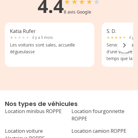
4.4
★
★
★
★
★
8
avis Google
Katia Rufer
S. D.
★
★
★
★
★
il y a 5 mois
★
★
★
★
★
il y 
Les voitures sont sales, accueille
Service très aim
dégueulasse
d'une voiture l
temps que la nô
Nos types de véhicules
Location minibus ROPPE
Location fourgonnette
ROPPE
Location voiture
Location camion ROPPE