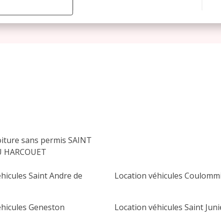
août 2026
lu
ma
me
je
ve
sa
di
1
2
3
4
5
6
7
8
9
10
11
12
13
14
15
16
oiture sans permis SAINT
17
18
19
20
21
22
23
DU HARCOUET
24
25
26
27
28
29
30
hicules Saint Andre de
Location véhicules Coulommi
31
éhicules Geneston
Location véhicules Saint Jun