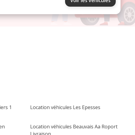
Voir les véhicules
septembre 2026
lu
ma
me
je
ve
sa
di
1
2
3
4
5
6
7
8
9
10
11
12
13
14
15
16
17
18
19
20
21
22
23
24
25
26
27
28
29
30
ers 1
Location véhicules Les Epesses
ien
Location véhicules Beauvais Aa Roport
Livraison