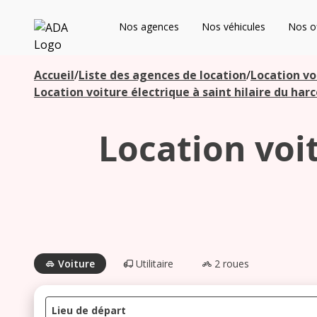
ADA
Nos agences
Nos véhicules
Nos of
Les agences à proximité
Accueil
/
Liste des agences de location
/
Location vo
Location voiture électrique à saint hilaire du har
Commencez votre recherche pour voir les agences à
Location voit
proximité
Voiture
Utilitaire
2 roues
Lieu de départ