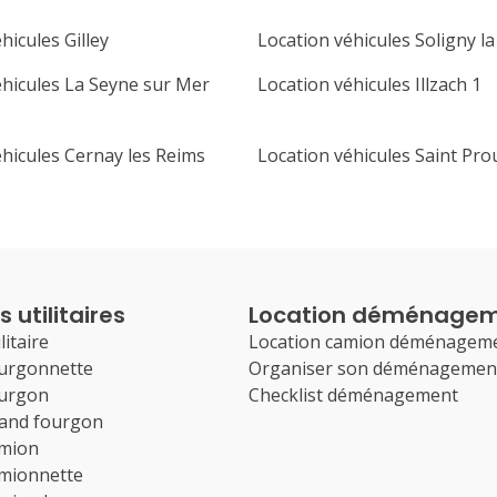
hicules Gilley
Location véhicules Soligny l
éhicules La Seyne sur Mer
Location véhicules Illzach 1
éhicules Cernay les Reims
Location véhicules Saint Pro
 utilitaires
Location déménage
litaire
Location camion déménagem
ourgonnette
Organiser son déménagemen
ourgon
Checklist déménagement
rand fourgon
amion
amionnette