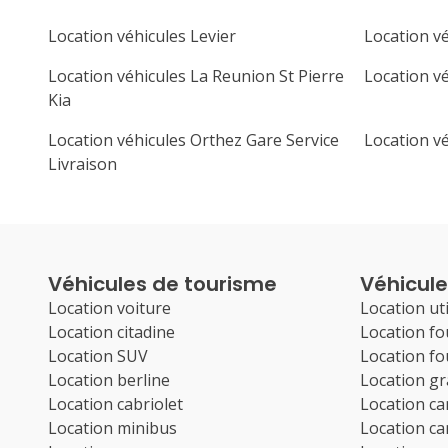
Location véhicules Levier
Location vé
Location véhicules La Reunion St Pierre
Location v
Kia
Location véhicules Orthez Gare Service
Location v
Livraison
Véhicules de tourisme
Véhicules
Location voiture
Location uti
Location citadine
Location f
Location SUV
Location f
Location berline
Location g
Location cabriolet
Location c
Location minibus
Location c