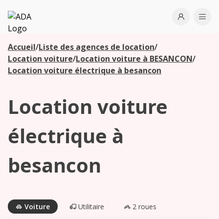
ADA
Open use
Ope
Accueil
/
Liste des agences de location
/
Les
Location voiture
/
Location voiture à BESANCON
/
agences à
Location voiture électrique à besancon
proximité
Location voiture
Commencez
votre
électrique à
recherche
pour voir les
besancon
agences à
proximité
Voiture
Utilitaire
2 roues