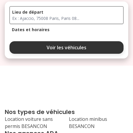
Lieu de départ
Dates et horaires
août 2026
Voir les véhicules
lu
ma
me
je
ve
3
4
5
6
7
10
11
12
13
14
17
18
19
20
21
Nos types de véhicules
24
25
26
27
28
Location voiture sans
Location minibus
permis BESANCON
BESANCON
31