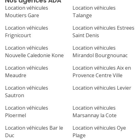
Nos agences ADA
septembre 2026
Location véhicules
Location véhicules
lu
ma
me
je
ve
Moutiers Gare
Talange
1
2
3
4
Location véhicules
Location véhicules Estrees
Frignicourt
Saint Denis
7
8
9
10
11
Location véhicules
Location véhicules
14
15
16
17
18
Nouvelle Caledonie Kone
Mirandol Bourgnounac
21
22
23
24
25
Location véhicules
Location véhicules Aix en
Meaudre
Provence Centre Ville
28
29
30
Location véhicules
Location véhicules Levier
Sautron
Location véhicules
Location véhicules
Ploermel
Marsannay la Cote
Location véhicules Bar le
Location véhicules Oye
Duc
Plage