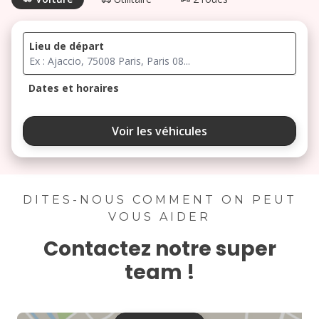
Lieu de départ
Dates et horaires
août 2026
Voir les véhicules
lu
ma
me
je
ve
3
4
5
6
7
DITES-NOUS COMMENT ON PEUT
VOUS AIDER
10
11
12
13
14
Contactez notre super
17
18
19
20
21
team !
24
25
26
27
28