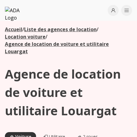
ADA
Open use
Ope
Accueil
/
Liste des agences de location
/
Les
Location voiture
/
agences à
Agence de location de voiture et utilitaire
proximité
Louargat
Agence de location
Commencez
votre
recherche
de voiture et
pour voir les
agences à
utilitaire Louargat
proximité
Voiture
Utilitaire
2 roues