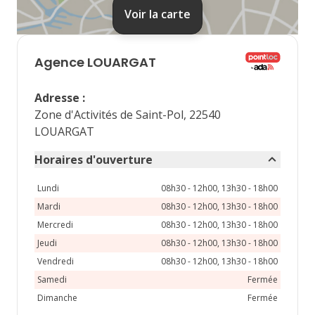
31
Voir la carte
septembre 2026
lu
ma
me
je
ve
Agence
LOUARGAT
1
2
3
4
Adresse
:
7
8
9
10
11
Zone d'Activités de Saint-Pol, 22540
LOUARGAT
14
15
16
17
18
Horaires d'ouverture
21
22
23
24
25
Lundi
08h30 - 12h00, 13h30 - 18h00
28
29
30
Mardi
08h30 - 12h00, 13h30 - 18h00
Mercredi
08h30 - 12h00, 13h30 - 18h00
Jeudi
08h30 - 12h00, 13h30 - 18h00
Vendredi
08h30 - 12h00, 13h30 - 18h00
Samedi
Fermée
Dimanche
Fermée