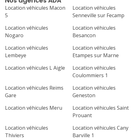
Nos agences ADA
septembre 2026
Location véhicules Macon
Location véhicules
lu
ma
me
je
ve
5
Senneville sur Fecamp
1
2
3
4
Location véhicules
Location véhicules
Nogaro
Besancon
7
8
9
10
11
Location véhicules
Location véhicules
14
15
16
17
18
Lembeye
Etampes sur Marne
21
22
23
24
25
Location véhicules L Aigle
Location véhicules
Coulommiers 1
28
29
30
Location véhicules Reims
Location véhicules
Gare
Geneston
Location véhicules Meru
Location véhicules Saint
Prouant
Location véhicules
Location véhicules Cany
Thiviers
Barville 1