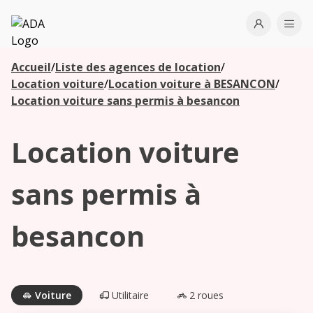
ADA
Open use
Ope
Accueil
/
Liste des agences de location
/
Les
Location voiture
/
Location voiture à BESANCON
/
agences à
Location voiture sans permis à besancon
proximité
Location voiture
Commencez
votre
sans permis à
recherche
pour voir les
besancon
agences à
proximité
Voiture
Utilitaire
2 roues