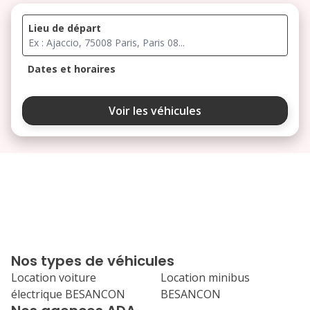
Lieu de départ
Dates et horaires
août 2026
Voir les véhicules
lu
ma
me
je
ve
3
4
5
6
7
10
11
12
13
14
17
18
19
20
21
Nos types de véhicules
24
25
26
27
28
Location voiture
Location minibus
électrique BESANCON
BESANCON
31