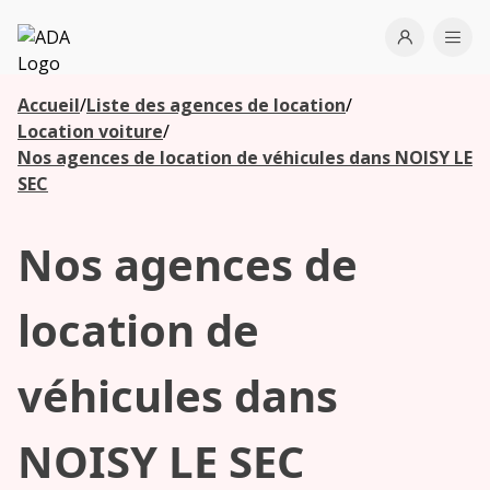
ADA
Open use
Ope
Accueil
/
Liste des agences de location
/
Les
Location voiture
/
agences à
Nos agences de location de véhicules dans NOISY LE
proximité
SEC
Nos agences de
Commencez
votre
recherche
location de
pour voir les
agences à
véhicules dans
proximité
NOISY LE SEC