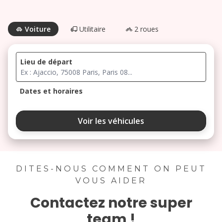
Voiture
Utilitaire
2 roues
Lieu de départ
Dates et horaires
août 2026
Voir les véhicules
lu
ma
me
je
ve
3
4
5
6
7
DITES-NOUS COMMENT ON PEUT
VOUS AIDER
10
11
12
13
14
Contactez notre super
17
18
19
20
21
team !