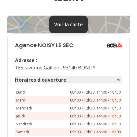
24
25
26
27
28
31
Voir la carte
septembre 2026
lu
ma
me
je
ve
Agence
NOISY LE SEC
1
2
3
4
Adresse
:
7
8
9
10
11
185, avenue Gallieni, 93140 BONDY
14
15
16
17
18
Horaires d'ouverture
21
22
23
24
25
Lundi
08h00 - 12h30, 14h00 - 18h30
Mardi
08h00 - 12h30, 14h00 - 18h30
28
29
30
Mercredi
08h00 - 12h30, 14h00 - 18h30
Jeudi
08h00 - 12h30, 14h00 - 18h30
Vendredi
08h00 - 12h30, 14h00 - 18h30
Samedi
09h00 - 12h00, 16h00 - 18h00