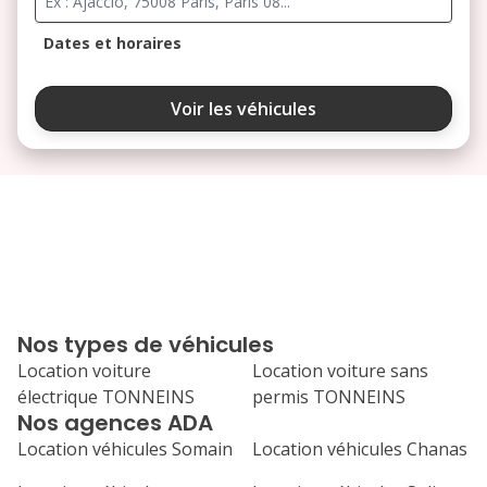
Dates et horaires
août 2026
Voir les véhicules
lu
ma
me
je
ve
3
4
5
6
7
10
11
12
13
14
17
18
19
20
21
Nos types de véhicules
24
25
26
27
28
Location voiture
Location voiture sans
électrique TONNEINS
permis TONNEINS
31
Nos agences ADA
septembre 2026
Location véhicules Somain
Location véhicules Chanas
lu
ma
me
je
ve