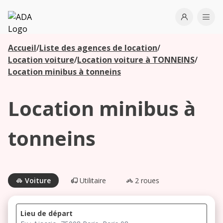
ADA
Open use
Ope
Accueil
/
Liste des agences de location
/
Les
Location voiture
/
Location voiture à TONNEINS
/
agences à
Location minibus à tonneins
proximité
Location minibus à
Commencez
votre
tonneins
recherche
pour voir les
agences à
proximité
Voiture
Utilitaire
2 roues
Lieu de départ