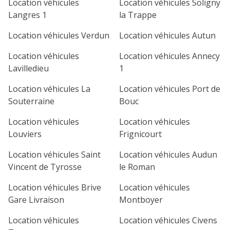
Location véhicules
Location véhicules Soligny
1
2
3
4
Langres 1
la Trappe
7
8
9
10
11
Location véhicules Verdun
Location véhicules Autun
Location véhicules
Location véhicules Annecy
14
15
16
17
18
Lavilledieu
1
21
22
23
24
25
Location véhicules La
Location véhicules Port de
Souterraine
Bouc
28
29
30
Location véhicules
Location véhicules
Louviers
Frignicourt
Location véhicules Saint
Location véhicules Audun
Vincent de Tyrosse
le Roman
Location véhicules Brive
Location véhicules
Gare Livraison
Montboyer
Location véhicules
Location véhicules Civens