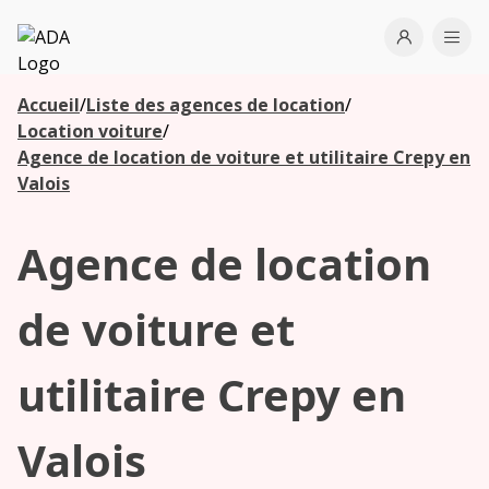
ADA
Open use
Ope
Accueil
/
Liste des agences de location
/
Les
Location voiture
/
agences à
Agence de location de voiture et utilitaire Crepy en
proximité
Valois
Agence de location
Commencez
votre
recherche
de voiture et
pour voir les
agences à
utilitaire Crepy en
proximité
Valois