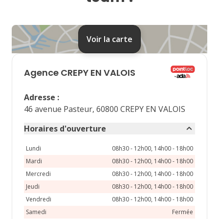
24
25
26
27
28
31
Voir la carte
septembre 2026
lu
ma
me
je
ve
Agence
CREPY EN VALOIS
1
2
3
4
Adresse
:
7
8
9
10
11
46 avenue Pasteur, 60800 CREPY EN VALOIS
14
15
16
17
18
Horaires d'ouverture
21
22
23
24
25
Lundi
08h30 - 12h00, 14h00 - 18h00
Mardi
08h30 - 12h00, 14h00 - 18h00
28
29
30
Mercredi
08h30 - 12h00, 14h00 - 18h00
Jeudi
08h30 - 12h00, 14h00 - 18h00
Vendredi
08h30 - 12h00, 14h00 - 18h00
Samedi
Fermée