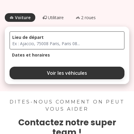
Voiture
Utilitaire
2 roues
Lieu de départ
Dates et horaires
août 2026
Voir les véhicules
lu
ma
me
je
ve
3
4
5
6
7
DITES-NOUS COMMENT ON PEUT
VOUS AIDER
10
11
12
13
14
Contactez notre super
17
18
19
20
21
team !