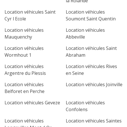
la Rolande
Location véhicules Saint
Location véhicules
Cyr l Ecole
Soumont Saint Quentin
Location véhicules
Location véhicules
Mauquenchy
Abbeville
Location véhicules
Location véhicules Saint
Wormhout 1
Abraham
Location véhicules
Location véhicules Rives
Argentre du Plessis
en Seine
Location véhicules
Location véhicules Joinville
Belforet en Perche
Location véhicules Geveze
Location véhicules
Confolens
Location véhicules
Location véhicules Saintes