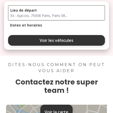
Lieu de départ
Dates et horaires
août 2026
Voir les véhicules
lu
ma
me
je
ve
3
4
5
6
7
DITES-NOUS COMMENT ON PEUT
VOUS AIDER
10
11
12
13
14
Contactez notre super
17
18
19
20
21
team !
24
25
26
27
28
31
Voir la carte