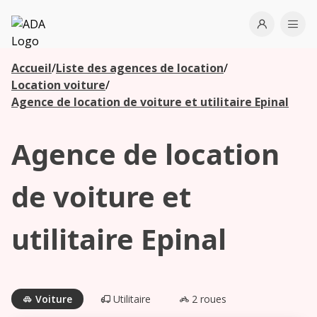
ADA
Open use
Ope
Accueil
/
Liste des agences de location
/
Les
Location voiture
/
agences à
Agence de location de voiture et utilitaire Epinal
proximité
Agence de location
Commencez
votre
de voiture et
recherche
pour voir les
utilitaire Epinal
agences à
proximité
Voiture
Utilitaire
2 roues