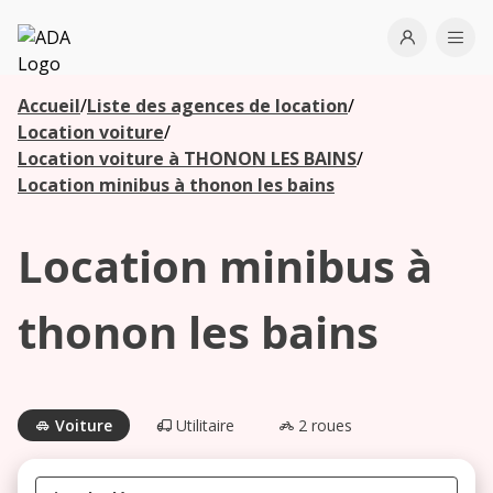
ADA
Open use
Ope
Accueil
/
Liste des agences de location
/
Les
Location voiture
/
agences à
Location voiture à THONON LES BAINS
/
proximité
Location minibus à thonon les bains
Location minibus à
Commencez
votre
recherche
thonon les bains
pour voir les
agences à
proximité
Voiture
Utilitaire
2 roues