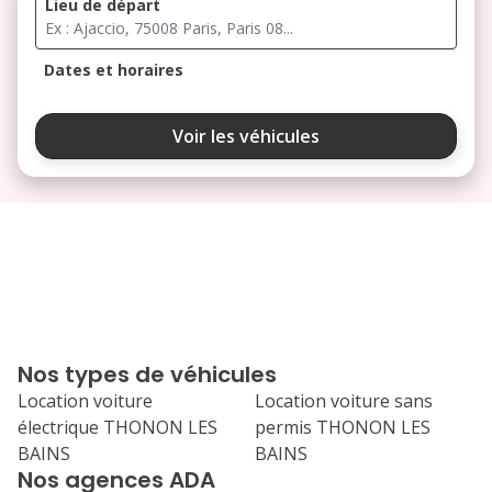
Lieu de départ
Dates et horaires
août 2026
Voir les véhicules
lu
ma
me
je
ve
3
4
5
6
7
10
11
12
13
14
17
18
19
20
21
Nos types de véhicules
24
25
26
27
28
Location voiture
Location voiture sans
électrique THONON LES
permis THONON LES
31
BAINS
BAINS
septembre 2026
Nos agences ADA