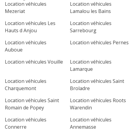
lu
ma
me
je
ve
Location véhicules
Location véhicules
Mezeriat
Lamalou les Bains
1
2
3
4
Location véhicules Les
Location véhicules
7
8
9
10
11
Hauts d Anjou
Sarrebourg
14
15
16
17
18
Location véhicules
Location véhicules Pernes
Auboue
21
22
23
24
25
Location véhicules Vouille
Location véhicules
28
29
30
Lamarque
Location véhicules
Location véhicules Saint
Charquemont
Broladre
Location véhicules Saint
Location véhicules Roots
Romain de Popey
Warendin
Location véhicules
Location véhicules
Connerre
Annemasse