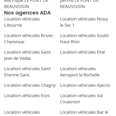
électrique LE PONT DE
permis LE PONT DE
31
BEAUVOISIN
BEAUVOISIN
septembre 2026
Nos agences ADA
lu
ma
me
je
ve
Location véhicules
Location véhicules Noisy
Libourne
le Sec 1
1
2
3
4
Location véhicules Brives
Location véhicules Soultz
7
8
9
10
11
Charensac
Haut Rhin
14
15
16
17
18
Location véhicules Saint
Location véhicules Elne
Jean de Vedas
21
22
23
24
25
Location véhicules Saint
Location véhicules
28
29
30
Etienne Gare
Aeroport la Rochelle
Location véhicules Chagny
Location véhicules Ajaccio
Location véhicules Ecos
Location véhicules Val
Couesnon
Location véhicules
Location véhicules Bar le