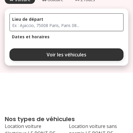
Lieu de départ
Dates et horaires
août 2026
Voir les véhicules
lu
ma
me
je
ve
3
4
5
6
7
10
11
12
13
14
17
18
19
20
21
Nos types de véhicules
24
25
26
27
28
Location voiture
Location voiture sans