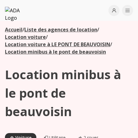
ADA
Open use
Ope
Accueil
/
Liste des agences de location
/
Les
Location voiture
/
agences à
Location voiture à LE PONT DE BEAUVOISIN
/
proximité
Location minibus à le pont de beauvoisin
Location minibus à
Commencez
votre
recherche
le pont de
pour voir les
agences à
beauvoisin
proximité
Voiture
Utilitaire
2 roues