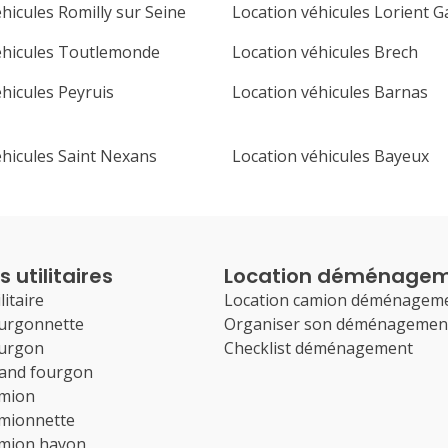
hicules Romilly sur Seine
Location véhicules Lorient G
éhicules Toutlemonde
Location véhicules Brech
hicules Peyruis
Location véhicules Barnas
éhicules Saint Nexans
Location véhicules Bayeux
 utilitaires
Location déménage
litaire
Location camion déménagem
ourgonnette
Organiser son déménagemen
ourgon
Checklist déménagement
rand fourgon
amion
amionnette
amion hayon