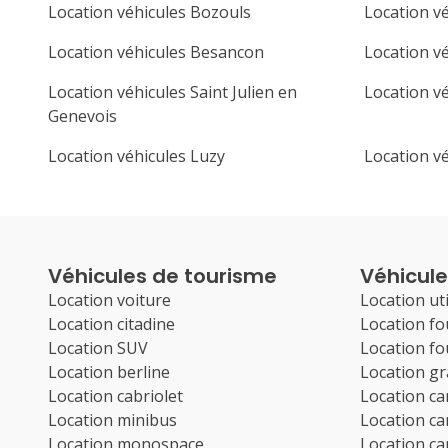
Location véhicules Bozouls
Location vé
Location véhicules Besancon
Location v
Location véhicules Saint Julien en
Location vé
Genevois
Location véhicules Luzy
Location v
Véhicules de tourisme
Véhicules
Location voiture
Location uti
Location citadine
Location f
Location SUV
Location f
Location berline
Location g
Location cabriolet
Location c
Location minibus
Location c
Location monospace
Location c