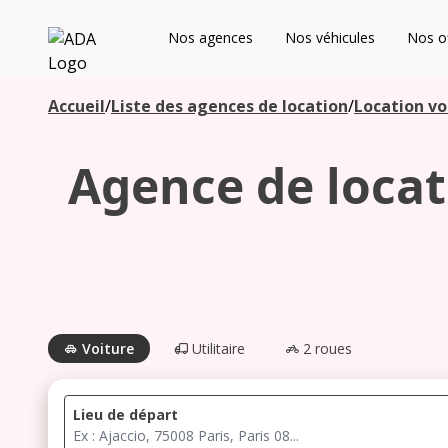
ADA
Nos agences
Nos véhicules
Nos of
Les agences à proximité
Accueil
/
Liste des agences de location
/
Location vo
Agence de locati
Commencez votre recherche pour voir les agences à
proximité
Voiture
Utilitaire
2 roues
Lieu de départ