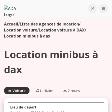
ADA
Open use
Ope
Accueil
/
Liste des agences de location
/
Les
Location voiture
/
Location voiture à DAX
/
agences à
Location minibus à dax
proximité
Location minibus à
Commencez
votre
dax
recherche
pour voir les
agences à
proximité
Voiture
Utilitaire
2 roues
Lieu de départ