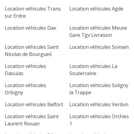
1
2
3
4
Location véhicules Trans
Location véhicules Agde
sur Erdre
7
8
9
10
11
Location véhicules Dax
Location véhicules Meuse
14
15
16
17
18
Gare Tgv Livraison
21
22
23
24
25
Location véhicules Saint
Location véhicules Somain
Nicolas de Bourgueil
28
29
30
Location véhicules
Location véhicules La
Daoulas
Souterraine
Location véhicules
Location véhicules Soligny
Orbigny
la Trappe
Location véhicules Belfort
Location véhicules Verdun
Location véhicules Saint
Location véhicules Orchies
Laurent Nouan
1