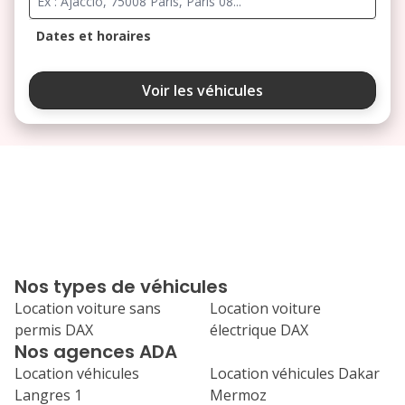
Dates et horaires
août 2026
Voir les véhicules
lu
ma
me
je
ve
3
4
5
6
7
10
11
12
13
14
17
18
19
20
21
Nos types de véhicules
24
25
26
27
28
Location voiture sans
Location voiture
permis DAX
électrique DAX
31
Nos agences ADA
septembre 2026
Location véhicules
Location véhicules Dakar
lu
ma
me
je
ve
Langres 1
Mermoz