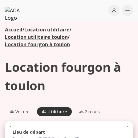
ADA
Open use
Ope
Accueil
/
Location utilitaire
/
Les
Location utilitaire toulon
/
agences à
Location fourgon à toulon
proximité
Location fourgon à
Commencez
votre
toulon
recherche
pour voir les
agences à
proximité
Voiture
Utilitaire
2 roues
Lieu de départ