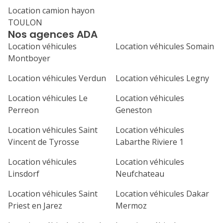
Location camion hayon
1
2
3
4
TOULON
Nos agences ADA
7
8
9
10
11
Location véhicules
Location véhicules Somain
14
15
16
17
18
Montboyer
21
22
23
24
25
Location véhicules Verdun
Location véhicules Legny
Location véhicules Le
Location véhicules
28
29
30
Perreon
Geneston
Location véhicules Saint
Location véhicules
Vincent de Tyrosse
Labarthe Riviere 1
Location véhicules
Location véhicules
Linsdorf
Neufchateau
Location véhicules Saint
Location véhicules Dakar
Priest en Jarez
Mermoz