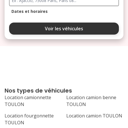
Dates et horaires
août 2026
Voir les véhicules
lu
ma
me
je
ve
3
4
5
6
7
10
11
12
13
14
17
18
19
20
21
Nos types de véhicules
24
25
26
27
28
Location camionnette
Location camion benne
TOULON
TOULON
31
septembre 2026
Location fourgonnette
Location camion TOULON
TOULON
lu
ma
me
je
ve