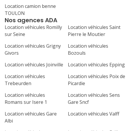
Location camion benne
1
2
3
4
TOULON
Nos agences ADA
7
8
9
10
11
Location véhicules Romilly
Location véhicules Saint
14
15
16
17
18
sur Seine
Pierre le Moutier
21
22
23
24
25
Location véhicules Grigny
Location véhicules
Givors
Bozouls
28
29
30
Location véhicules Joinville
Location véhicules Epping
Location véhicules
Location véhicules Poix de
Trebeurden
Picardie
Location véhicules
Location véhicules Sens
Romans sur Isere 1
Gare Sncf
Location véhicules Gare
Location véhicules Valff
Albi