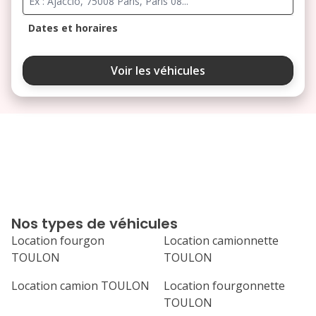
Dates et horaires
août 2026
Voir les véhicules
lu
ma
me
je
ve
3
4
5
6
7
10
11
12
13
14
17
18
19
20
21
Nos types de véhicules
24
25
26
27
28
Location fourgon
Location camionnette
TOULON
TOULON
31
septembre 2026
Location camion TOULON
Location fourgonnette
TOULON
lu
ma
me
je
ve