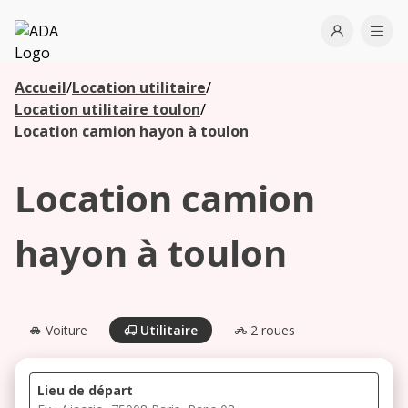
ADA
Open use
Ope
Accueil
/
Location utilitaire
/
Les
Location utilitaire toulon
/
agences à
Location camion hayon à toulon
proximité
Location camion
Commencez
votre
hayon à toulon
recherche
pour voir les
agences à
proximité
Voiture
Utilitaire
2 roues
Lieu de départ