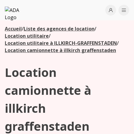
ADA
Open use
Ope
Accueil
/
Liste des agences de location
/
Les
Location utilitaire
/
agences à
Location utilitaire à ILLKIRCH-GRAFFENSTADEN
/
proximité
Location camionnette à illkirch graffenstaden
Location
Commencez
votre
recherche
camionnette à
pour voir les
agences à
illkirch
proximité
graffenstaden