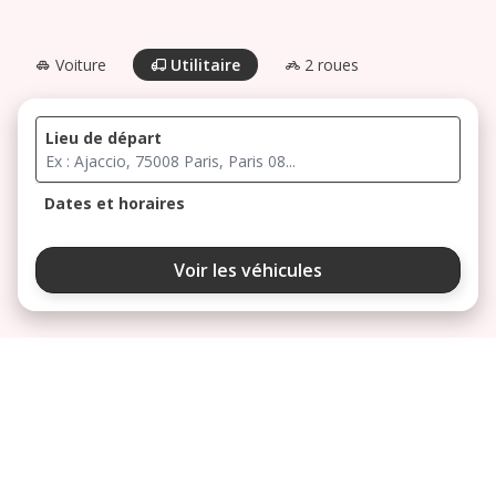
Voiture
Utilitaire
2 roues
Lieu de départ
Dates et horaires
août 2026
Voir les véhicules
lu
ma
me
je
ve
3
4
5
6
7
10
11
12
13
14
17
18
19
20
21