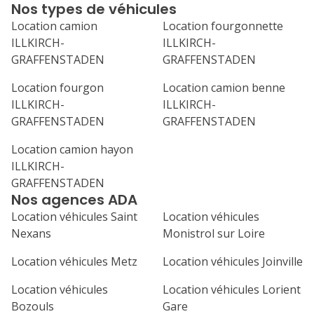
Nos types de véhicules
24
25
26
27
28
Location camion
Location fourgonnette
ILLKIRCH-
ILLKIRCH-
31
GRAFFENSTADEN
GRAFFENSTADEN
septembre 2026
Location fourgon
Location camion benne
lu
ma
me
je
ve
ILLKIRCH-
ILLKIRCH-
1
2
3
4
GRAFFENSTADEN
GRAFFENSTADEN
7
8
9
10
11
Location camion hayon
ILLKIRCH-
14
15
16
17
18
GRAFFENSTADEN
Nos agences ADA
21
22
23
24
25
Location véhicules Saint
Location véhicules
Nexans
Monistrol sur Loire
28
29
30
Location véhicules Metz
Location véhicules Joinville
Location véhicules
Location véhicules Lorient
Bozouls
Gare