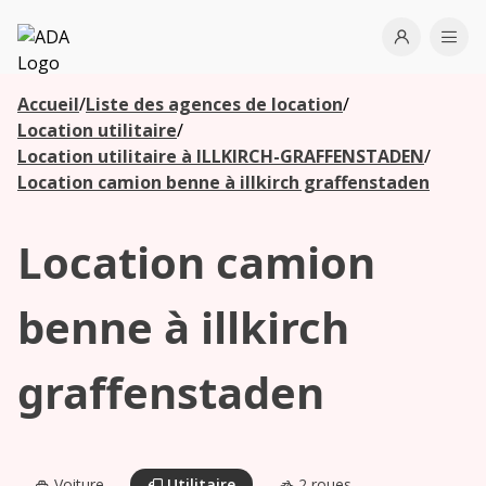
ADA
Open use
Ope
Accueil
/
Liste des agences de location
/
Les
Location utilitaire
/
agences à
Location utilitaire à ILLKIRCH-GRAFFENSTADEN
/
proximité
Location camion benne à illkirch graffenstaden
Location camion
Commencez
votre
recherche
benne à illkirch
pour voir les
agences à
graffenstaden
proximité
Voiture
Utilitaire
2 roues