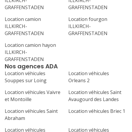
ILLKIRCH-
ILLKIRCH-
31
GRAFFENSTADEN
GRAFFENSTADEN
septembre 2026
Location camion
Location fourgon
lu
ma
me
je
ve
ILLKIRCH-
ILLKIRCH-
1
2
3
4
GRAFFENSTADEN
GRAFFENSTADEN
7
8
9
10
11
Location camion hayon
ILLKIRCH-
14
15
16
17
18
GRAFFENSTADEN
Nos agences ADA
21
22
23
24
25
Location véhicules
Location véhicules
Souppes sur Loing
Orleans 2
28
29
30
Location véhicules Vaivre
Location véhicules Saint
et Montoille
Avaugourd des Landes
Location véhicules Saint
Location véhicules Briec 1
Abraham
Location véhicules
Location véhicules