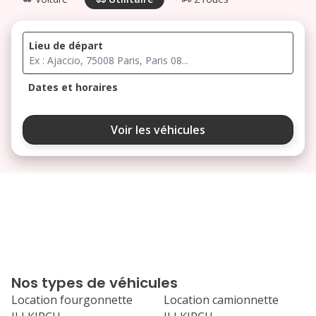
Lieu de départ
Dates et horaires
août 2026
Voir les véhicules
lu
ma
me
je
ve
3
4
5
6
7
10
11
12
13
14
17
18
19
20
21
Nos types de véhicules
24
25
26
27
28
Location fourgonnette
Location camionnette