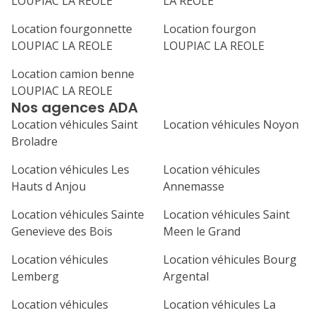
LOUPIAC LA REOLE
LA REOLE
31
septembre 2026
Location fourgonnette
Location fourgon
LOUPIAC LA REOLE
LOUPIAC LA REOLE
lu
ma
me
je
ve
Location camion benne
1
2
3
4
LOUPIAC LA REOLE
Nos agences ADA
7
8
9
10
11
Location véhicules Saint
Location véhicules Noyon
14
15
16
17
18
Broladre
21
22
23
24
25
Location véhicules Les
Location véhicules
Hauts d Anjou
Annemasse
28
29
30
Location véhicules Sainte
Location véhicules Saint
Genevieve des Bois
Meen le Grand
Location véhicules
Location véhicules Bourg
Lemberg
Argental
Location véhicules
Location véhicules La