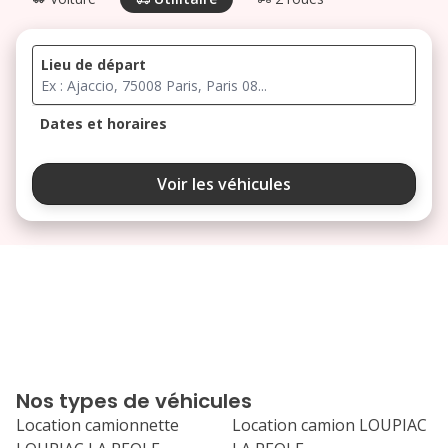
Lieu de départ
Dates et horaires
août 2026
Voir les véhicules
lu
ma
me
je
ve
3
4
5
6
7
10
11
12
13
14
17
18
19
20
21
Nos types de véhicules
24
25
26
27
28
Location camionnette
Location camion LOUPIAC