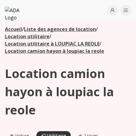
ADA
Open use
Ope
Accueil
/
Liste des agences de location
/
Les
Location utilitaire
/
agences à
Location utilitaire à LOUPIAC LA REOLE
/
proximité
Location camion hayon à loupiac la reole
Location camion
Commencez
votre
recherche
hayon à loupiac la
pour voir les
agences à
reole
proximité
Voiture
Utilitaire
2 roues