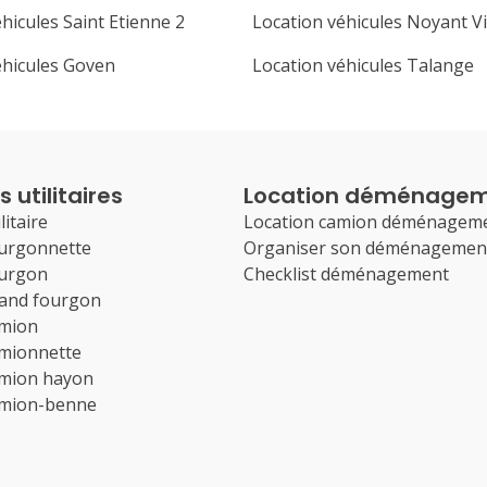
hicules Saint Etienne 2
Location véhicules Noyant Vi
éhicules Goven
Location véhicules Talange
 utilitaires
Location déménage
litaire
Location camion déménagem
ourgonnette
Organiser son déménagemen
ourgon
Checklist déménagement
rand fourgon
amion
amionnette
amion hayon
amion-benne