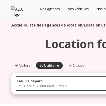
ADA
Nos agences
Nos véhicules
Nos of
Les agences à proximité
Accueil
/
Liste des agences de location
/
Location uti
Location f
Commencez votre recherche pour voir les agences à
proximité
Voiture
Utilitaire
2 roues
Lieu de départ