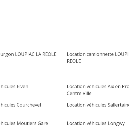
lu
ma
me
je
ve
sa
di
1
2
3
4
5
6
7
8
9
10
11
12
13
14
15
16
fourgon LOUPIAC LA REOLE
Location camionnette LOUP
17
18
19
20
21
22
23
REOLE
24
25
26
27
28
29
30
31
hicules Elven
Location véhicules Aix en Pr
Centre Ville
éhicules Courchevel
Location véhicules Sallertain
éhicules Moutiers Gare
Location véhicules Longwy