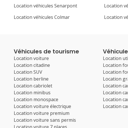
Location véhicules Senarpont
Location vé
Location véhicules Colmar
Location v
Véhicules de tourisme
Véhicules
Location voiture
Location uti
Location citadine
Location f
Location SUV
Location f
Location berline
Location g
Location cabriolet
Location c
Location minibus
Location c
Location monospace
Location c
Location voiture électrique
Location c
Location voiture premium
Location voiture sans permis
Location voiture 7 places