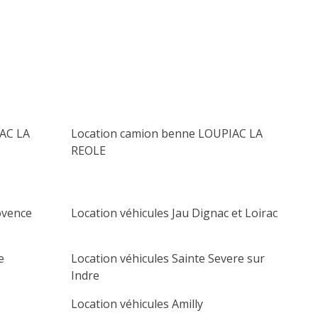
lu
ma
me
je
ve
sa
di
1
2
3
4
5
6
7
8
9
10
11
12
13
14
15
16
17
18
19
20
IAC LA
Location camion benne LOUPIAC LA
21
22
23
24
25
26
27
REOLE
28
29
30
ovence
Location véhicules Jau Dignac et Loirac
e
Location véhicules Sainte Severe sur
Indre
Location véhicules Amilly