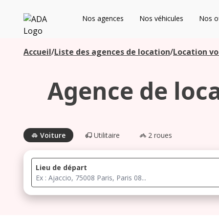
ADA
Nos agences
Nos véhicules
Nos of
Les agences à proximité
Accueil
/
Liste des agences de location
/
Location vo
Agence de loca
Commencez votre recherche pour voir les agences à
proximité
Voiture
Utilitaire
2 roues
Lieu de départ