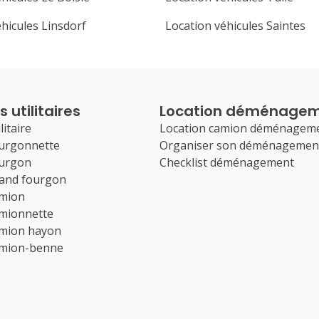
hicules Linsdorf
Location véhicules Saintes
 utilitaires
Location déménage
litaire
Location camion déménagem
ourgonnette
Organiser son déménagemen
ourgon
Checklist déménagement
rand fourgon
amion
amionnette
amion hayon
amion-benne