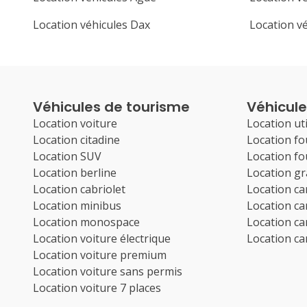
Location véhicules Dax
Location vé
Véhicules de tourisme
Véhicules
Location voiture
Location uti
Location citadine
Location f
Location SUV
Location f
Location berline
Location g
Location cabriolet
Location c
Location minibus
Location c
Location monospace
Location c
Location voiture électrique
Location c
Location voiture premium
Location voiture sans permis
Location voiture 7 places