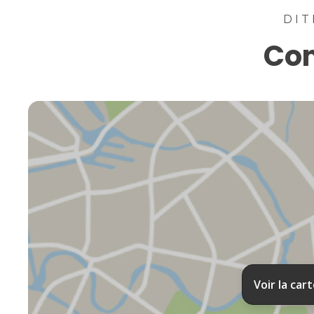
DIT
Con
Voir la car