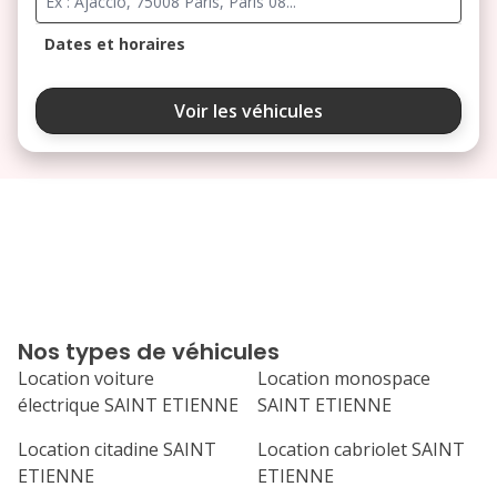
Dates et horaires
août 2026
Voir les véhicules
lu
ma
me
je
ve
3
4
5
6
7
10
11
12
13
14
17
18
19
20
21
Nos types de véhicules
24
25
26
27
28
Location voiture
Location monospace
électrique SAINT ETIENNE
SAINT ETIENNE
31
septembre 2026
Location citadine SAINT
Location cabriolet SAINT
ETIENNE
ETIENNE
lu
ma
me
je
ve