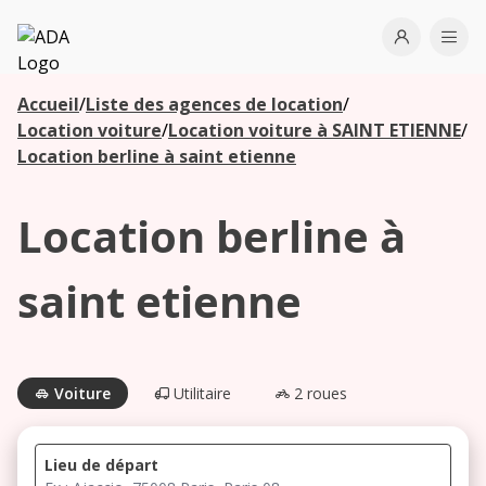
ADA
Open use
Ope
Accueil
/
Liste des agences de location
/
Les
Location voiture
/
Location voiture à SAINT ETIENNE
/
agences à
Location berline à saint etienne
proximité
Location berline à
Commencez
votre
saint etienne
recherche
pour voir les
agences à
proximité
Voiture
Utilitaire
2 roues
Lieu de départ