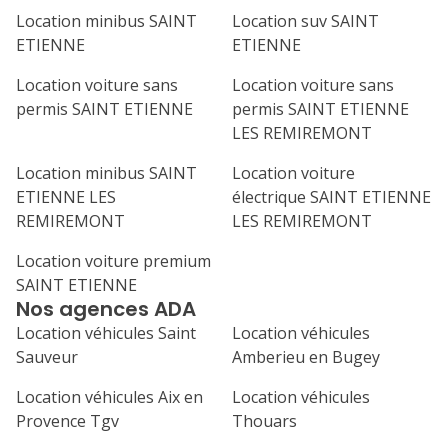
Location minibus SAINT
Location suv SAINT
1
2
3
4
ETIENNE
ETIENNE
7
8
9
10
11
Location voiture sans
Location voiture sans
permis SAINT ETIENNE
permis SAINT ETIENNE
14
15
16
17
18
LES REMIREMONT
21
22
23
24
25
Location minibus SAINT
Location voiture
ETIENNE LES
électrique SAINT ETIENNE
28
29
30
REMIREMONT
LES REMIREMONT
Location voiture premium
SAINT ETIENNE
Nos agences ADA
Location véhicules Saint
Location véhicules
Sauveur
Amberieu en Bugey
Location véhicules Aix en
Location véhicules
Provence Tgv
Thouars