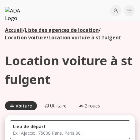
ADA
Open use
Ope
Accueil
/
Liste des agences de location
/
Les
Location voiture
/
Location voiture à st fulgent
agences à
proximité
Location voiture à st
Commencez
fulgent
votre
recherche
pour voir les
agences à
Voiture
Utilitaire
2 roues
proximité
Lieu de départ