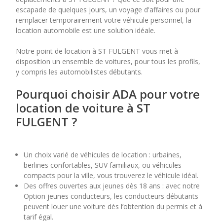
escapade de quelques jours, un voyage d'affaires ou pour
remplacer temporairement votre véhicule personnel, la
7
8
9
10
11
location automobile est une solution idéale.
14
15
16
17
18
Notre point de location à ST FULGENT vous met à
disposition un ensemble de voitures, pour tous les profils,
21
22
23
24
25
y compris les automobilistes débutants.
28
29
30
Pourquoi choisir ADA pour votre
location de voiture à ST
FULGENT ?
Un choix varié de véhicules de location : urbaines,
berlines confortables, SUV familiaux, ou véhicules
compacts pour la ville, vous trouverez le véhicule idéal.
Des offres ouvertes aux jeunes dès 18 ans : avec notre
Option jeunes conducteurs, les conducteurs débutants
peuvent louer une voiture dès l’obtention du permis et à
tarif égal.