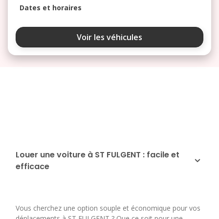
Dates et horaires
août 2026
Voir les véhicules
lu
ma
me
je
ve
3
4
5
6
7
10
11
12
13
14
17
18
19
20
21
24
25
26
27
28
Louer une voiture à ST FULGENT : facile et
efficace
31
septembre 2026
lu
ma
me
je
ve
Vous cherchez une option souple et économique pour vos
1
2
3
4
déplacements à ST FULGENT ? Que ce soit pour une