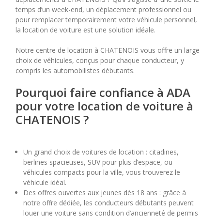
temps d’un week-end, un déplacement professionnel ou
pour remplacer temporairement votre véhicule personnel,
7
8
9
10
11
la location de voiture est une solution idéale.
14
15
16
17
18
Notre centre de location à CHATENOIS vous offre un large
choix de véhicules, conçus pour chaque conducteur, y
21
22
23
24
25
compris les automobilistes débutants.
28
29
30
Pourquoi faire confiance à ADA
pour votre location de voiture à
CHATENOIS ?
Un grand choix de voitures de location : citadines,
berlines spacieuses, SUV pour plus d’espace, ou
véhicules compacts pour la ville, vous trouverez le
véhicule idéal.
Des offres ouvertes aux jeunes dès 18 ans : grâce à
notre offre dédiée, les conducteurs débutants peuvent
louer une voiture sans condition d’ancienneté de permis