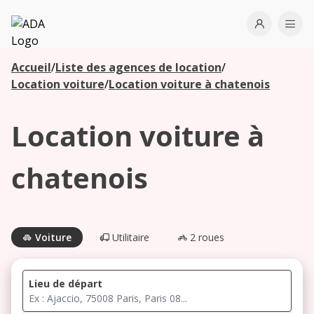
ADA
Open use
Ope
Accueil
/
Liste des agences de location
/
Les
Location voiture
/
Location voiture à chatenois
agences à
proximité
Location voiture à
Commencez
chatenois
votre
recherche
pour voir les
agences à
Voiture
Utilitaire
2 roues
proximité
Lieu de départ