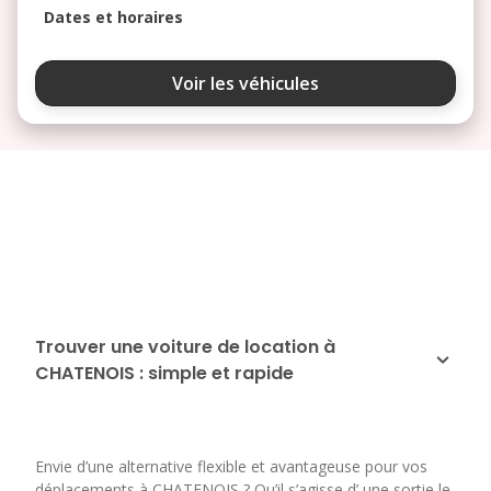
Dates et horaires
août 2026
Voir les véhicules
lu
ma
me
je
ve
3
4
5
6
7
10
11
12
13
14
17
18
19
20
21
24
25
26
27
28
Trouver une voiture de location à
CHATENOIS : simple et rapide
31
septembre 2026
lu
ma
me
je
ve
Envie d’une alternative flexible et avantageuse pour vos
1
2
3
4
déplacements à CHATENOIS ? Qu’il s’agisse d’ une sortie le