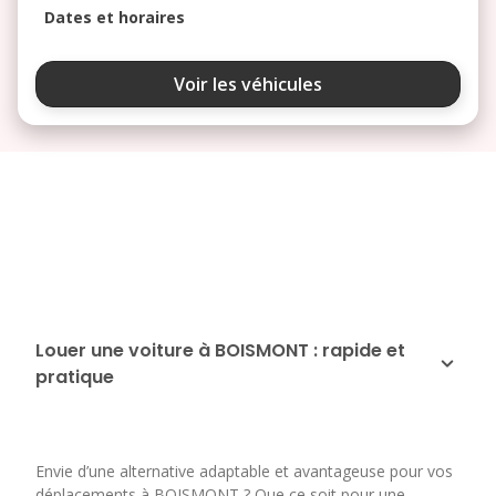
Dates et horaires
août 2026
Voir les véhicules
lu
ma
me
je
ve
3
4
5
6
7
10
11
12
13
14
17
18
19
20
21
24
25
26
27
28
Louer une voiture à BOISMONT : rapide et
pratique
31
septembre 2026
lu
ma
me
je
ve
Envie d’une alternative adaptable et avantageuse pour vos
1
2
3
4
déplacements à BOISMONT ? Que ce soit pour une