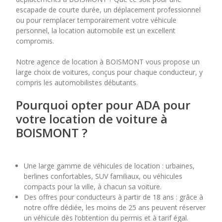
escapade de courte durée, un déplacement professionnel
ou pour remplacer temporairement votre véhicule
7
8
9
10
11
personnel, la location automobile est un excellent
compromis.
14
15
16
17
18
Notre agence de location à BOISMONT vous propose un
21
22
23
24
25
large choix de voitures, conçus pour chaque conducteur, y
compris les automobilistes débutants.
28
29
30
Pourquoi opter pour ADA pour
votre location de voiture à
BOISMONT ?
Une large gamme de véhicules de location : urbaines,
berlines confortables, SUV familiaux, ou véhicules
compacts pour la ville, à chacun sa voiture.
Des offres pour conducteurs à partir de 18 ans : grâce à
notre offre dédiée, les moins de 25 ans peuvent réserver
un véhicule dès l’obtention du permis et à tarif égal.