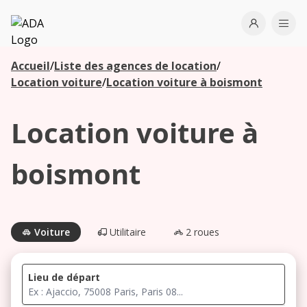
ADA
Open use
Ope
Accueil
/
Liste des agences de location
/
Les
Location voiture
/
Location voiture à boismont
agences à
proximité
Location voiture à
Commencez
boismont
votre
recherche
pour voir les
agences à
Voiture
Utilitaire
2 roues
proximité
Lieu de départ