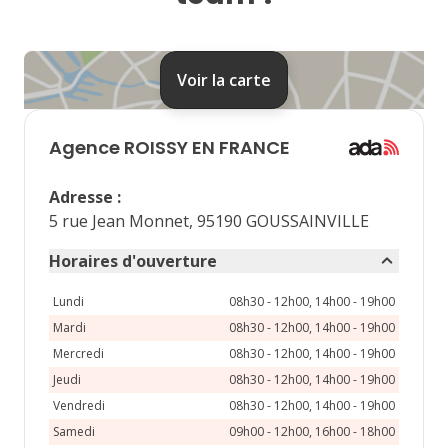
24
25
26
27
28
31
Voir la carte
septembre 2026
lu
ma
me
je
ve
Agence
ROISSY EN FRANCE
1
2
3
4
Adresse
:
7
8
9
10
11
5 rue Jean Monnet, 95190 GOUSSAINVILLE
14
15
16
17
18
Horaires d'ouverture
21
22
23
24
25
Lundi
08h30 - 12h00, 14h00 - 19h00
Mardi
08h30 - 12h00, 14h00 - 19h00
28
29
30
Mercredi
08h30 - 12h00, 14h00 - 19h00
Jeudi
08h30 - 12h00, 14h00 - 19h00
Vendredi
08h30 - 12h00, 14h00 - 19h00
Samedi
09h00 - 12h00, 16h00 - 18h00