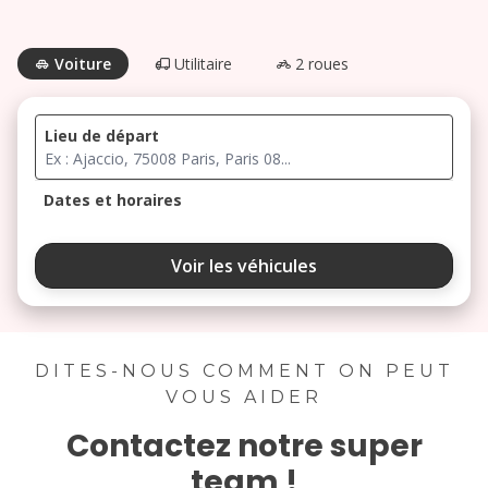
Voiture
Utilitaire
2 roues
Lieu de départ
Dates et horaires
août 2026
Voir les véhicules
lu
ma
me
je
ve
3
4
5
6
7
DITES-NOUS COMMENT ON PEUT
VOUS AIDER
10
11
12
13
14
Contactez notre super
17
18
19
20
21
team !