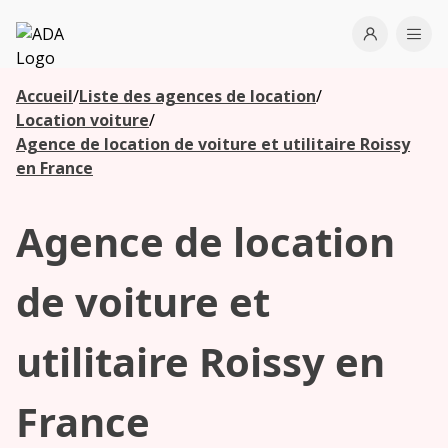
ADA
Open use
Ope
Accueil
/
Liste des agences de location
/
Les
Location voiture
/
agences à
Agence de location de voiture et utilitaire Roissy
proximité
en France
Agence de location
Commencez
votre
recherche
de voiture et
pour voir les
agences à
utilitaire Roissy en
proximité
France