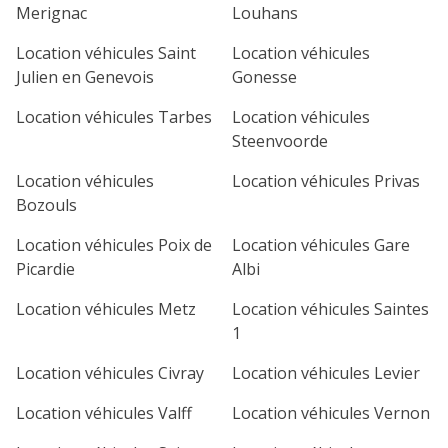
Merignac
Louhans
1
2
3
4
Location véhicules Saint
Location véhicules
7
8
9
10
11
Julien en Genevois
Gonesse
14
15
16
17
18
Location véhicules Tarbes
Location véhicules
Steenvoorde
21
22
23
24
25
Location véhicules
Location véhicules Privas
28
29
30
Bozouls
Location véhicules Poix de
Location véhicules Gare
Picardie
Albi
Location véhicules Metz
Location véhicules Saintes
1
Location véhicules Civray
Location véhicules Levier
Location véhicules Valff
Location véhicules Vernon