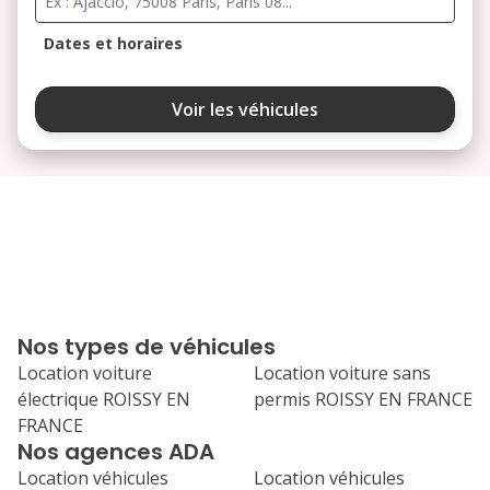
Dates et horaires
août 2026
Voir les véhicules
lu
ma
me
je
ve
3
4
5
6
7
10
11
12
13
14
17
18
19
20
21
Nos types de véhicules
24
25
26
27
28
Location voiture
Location voiture sans
électrique ROISSY EN
permis ROISSY EN FRANCE
31
FRANCE
septembre 2026
Nos agences ADA
lu
ma
me
je
ve
Location véhicules
Location véhicules