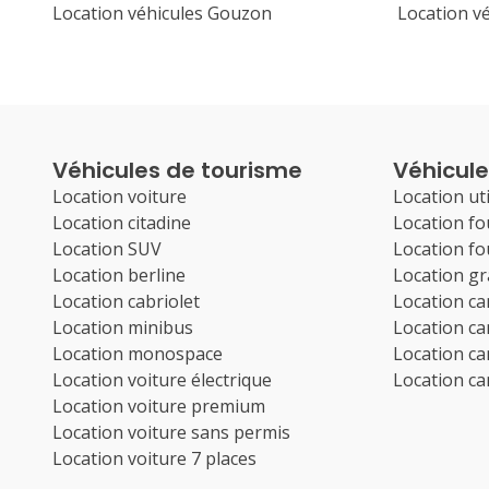
Location véhicules Gouzon
Location v
Véhicules de tourisme
Véhicules
Location voiture
Location uti
Location citadine
Location f
Location SUV
Location f
Location berline
Location g
Location cabriolet
Location c
Location minibus
Location c
Location monospace
Location c
Location voiture électrique
Location c
Location voiture premium
Location voiture sans permis
Location voiture 7 places