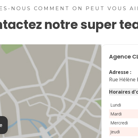
lu
ma
me
je
ve
sa
di
ES-NOUS COMMENT ON PEUT VOUS A
tactez notre super te
1
2
3
4
5
6
7
8
9
10
11
12
13
14
15
16
Agence
C
17
18
19
20
21
22
23
Adresse
:
24
25
26
27
28
29
30
Rue Hélène
31
Horaires d'
Lundi
Mardi
Mercredi
te
Jeudi