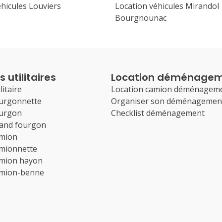
éhicules Louviers
Location véhicules Mirandol
Bourgnounac
 utilitaires
Location déménage
litaire
Location camion déménagem
ourgonnette
Organiser son déménagemen
ourgon
Checklist déménagement
rand fourgon
amion
amionnette
amion hayon
amion-benne