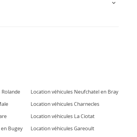
a Rolande
Location véhicules Neufchatel en Bray
Male
Location véhicules Charnecles
are
Location véhicules La Ciotat
u en Bugey
Location véhicules Gareoult