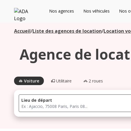
ADA
Nos agences
Nos véhicules
Nos of
Les agences à proximité
Accueil
/
Liste des agences de location
/
Location vo
Agence de locati
Commencez votre recherche pour voir les agences à
proximité
Voiture
Utilitaire
2 roues
Lieu de départ