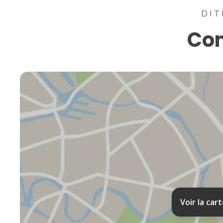
DIT
Con
Voir la car