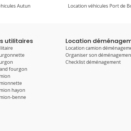
éhicules Autun
Location véhicules Port de B
 utilitaires
Location déménage
litaire
Location camion déménagem
ourgonnette
Organiser son déménagemen
ourgon
Checklist déménagement
rand fourgon
amion
amionnette
amion hayon
amion-benne