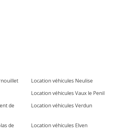
lu
ma
me
je
ve
sa
di
1
2
3
4
5
6
7
8
9
10
11
12
13
14
15
16
17
18
19
20
21
22
23
24
25
26
27
28
29
30
nouillet
Location véhicules Neulise
Location véhicules Vaux le Penil
cent de
Location véhicules Verdun
olas de
Location véhicules Elven