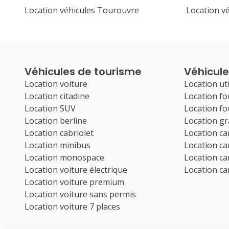
Location véhicules Tourouvre
Location v
Véhicules de tourisme
Véhicules
Location voiture
Location uti
Location citadine
Location f
Location SUV
Location f
Location berline
Location g
Location cabriolet
Location c
Location minibus
Location c
Location monospace
Location c
Location voiture électrique
Location c
Location voiture premium
Location voiture sans permis
Location voiture 7 places