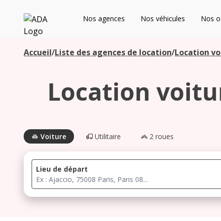
ADA
Nos agences
Nos véhicules
Nos of
Les agences à proximité
Accueil
/
Liste des agences de location
/
Location vo
Location voitu
Commencez votre recherche pour voir les agences à
proximité
Voiture
Utilitaire
2 roues
Lieu de départ