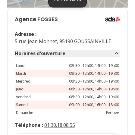
septembre 2026
lu
ma
me
je
ve
Agence
FOSSES
1
2
3
4
Adresse
:
7
8
9
10
11
5 rue Jean Monnet, 95190 GOUSSAINVILLE
14
15
16
17
18
Horaires d'ouverture
21
22
23
24
25
Lundi
08h30 - 12h00, 14h00 - 19h00
Mardi
08h30 - 12h00, 14h00 - 19h00
28
29
30
Mercredi
08h30 - 12h00, 14h00 - 19h00
Jeudi
08h30 - 12h00, 14h00 - 19h00
Vendredi
08h30 - 12h00, 14h00 - 19h00
Samedi
09h00 - 12h00, 16h00 - 18h00
Dimanche
Fermée
Téléphone
:
01.30.18.08.55