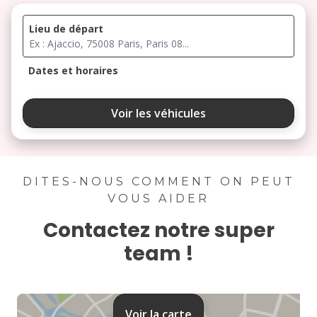
Lieu de départ
Dates et horaires
août 2026
Voir les véhicules
lu
ma
me
je
ve
3
4
5
6
7
DITES-NOUS COMMENT ON PEUT
VOUS AIDER
10
11
12
13
14
Contactez notre super
17
18
19
20
21
team !
24
25
26
27
28
31
Voir la carte