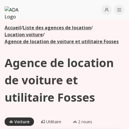
ADA
Open use
Ope
Accueil
/
Liste des agences de location
/
Les
Location voiture
/
agences à
Agence de location de voiture et utilitaire Fosses
proximité
Agence de location
Commencez
votre
de voiture et
recherche
pour voir les
utilitaire Fosses
agences à
proximité
Voiture
Utilitaire
2 roues