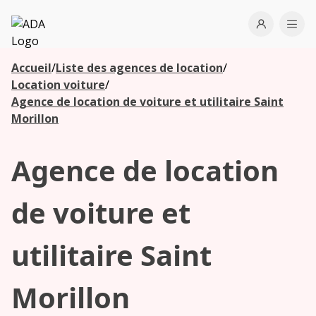
ADA
Open use
Ope
Accueil
/
Liste des agences de location
/
Les
Location voiture
/
agences à
Agence de location de voiture et utilitaire Saint
proximité
Morillon
Agence de location
Commencez
votre
recherche
de voiture et
pour voir les
agences à
utilitaire Saint
proximité
Morillon