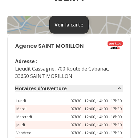
24
25
26
27
28
31
Voir la carte
septembre 2026
lu
ma
me
je
ve
Agence
SAINT MORILLON
1
2
3
4
Adresse
:
7
8
9
10
11
Lieudit Cassagne, 700 Route de Cabanac,
33650 SAINT MORILLON
14
15
16
17
18
Horaires d'ouverture
21
22
23
24
25
Lundi
07h30 - 12h00, 14h00 - 17h30
28
29
30
Mardi
07h30 - 12h00, 14h00 - 17h30
Mercredi
07h30 - 12h00, 14h00 - 18h00
Jeudi
07h30 - 12h00, 14h00 - 17h30
Vendredi
07h30 - 12h00, 14h00 - 17h30