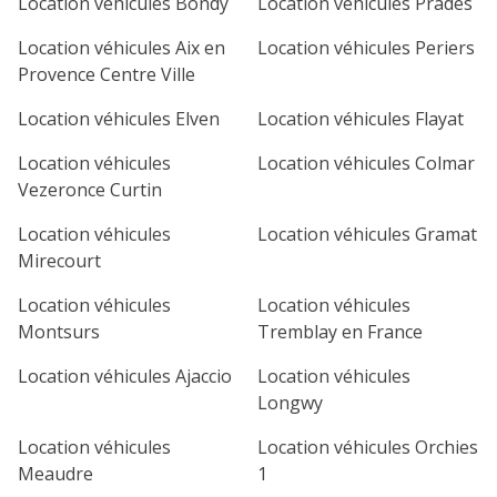
Location véhicules Bondy
Location véhicules Prades
Location véhicules Aix en
Location véhicules Periers
Provence Centre Ville
Location véhicules Elven
Location véhicules Flayat
Location véhicules
Location véhicules Colmar
Vezeronce Curtin
Location véhicules
Location véhicules Gramat
Mirecourt
Location véhicules
Location véhicules
Montsurs
Tremblay en France
Location véhicules Ajaccio
Location véhicules
Longwy
Location véhicules
Location véhicules Orchies
Meaudre
1