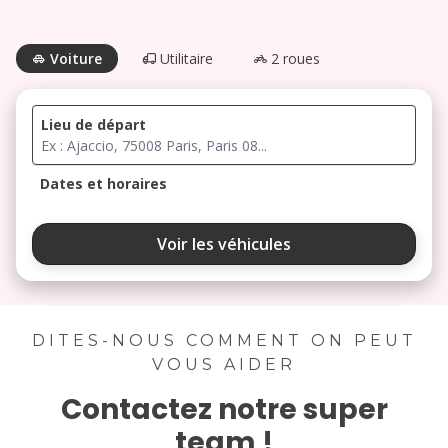
Voiture
Utilitaire
2 roues
Lieu de départ
Dates et horaires
août 2026
Voir les véhicules
lu
ma
me
je
ve
3
4
5
6
7
DITES-NOUS COMMENT ON PEUT
VOUS AIDER
10
11
12
13
14
Contactez notre super
17
18
19
20
21
team !