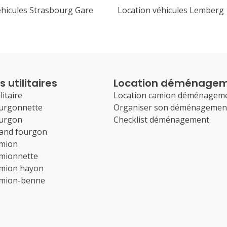
éhicules Strasbourg Gare
Location véhicules Lemberg
 utilitaires
Location déménage
litaire
Location camion déménagem
ourgonnette
Organiser son déménagemen
ourgon
Checklist déménagement
rand fourgon
amion
amionnette
amion hayon
amion-benne