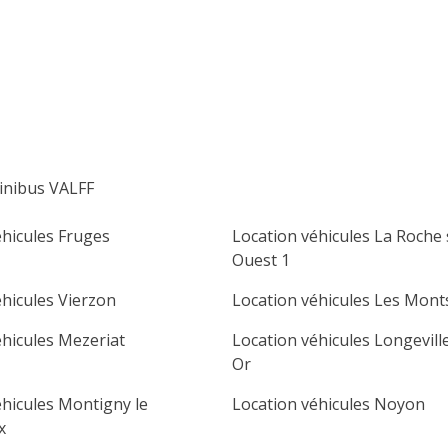
lu
ma
me
je
ve
sa
di
1
2
3
4
5
6
7
8
9
10
11
12
13
14
15
16
inibus VALFF
17
18
19
20
21
22
23
éhicules Fruges
Location véhicules La Roche
24
25
26
27
28
29
30
Ouest 1
31
éhicules Vierzon
Location véhicules Les Mont
éhicules Mezeriat
Location véhicules Longevill
Or
éhicules Montigny le
Location véhicules Noyon
x