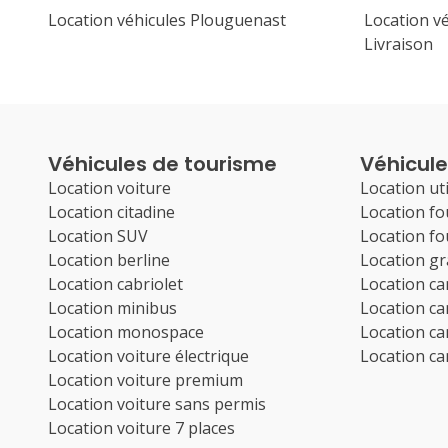
Location véhicules Plouguenast
Location v
Livraison
Véhicules de tourisme
Véhicules
Location voiture
Location uti
Location citadine
Location f
Location SUV
Location f
Location berline
Location g
Location cabriolet
Location c
Location minibus
Location c
Location monospace
Location c
Location voiture électrique
Location c
Location voiture premium
Location voiture sans permis
Location voiture 7 places