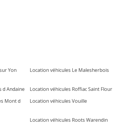
lu
ma
me
je
ve
sa
di
1
2
3
4
5
6
7
8
9
10
11
12
13
14
15
16
17
18
19
20
21
22
23
24
25
26
27
 sur Yon
Location véhicules Le Malesherbois
28
29
30
s d Andaine
Location véhicules Roffiac Saint Flour
es Mont d
Location véhicules Vouille
Location véhicules Roots Warendin