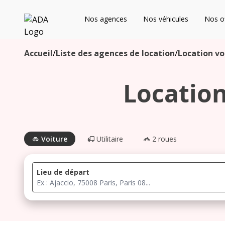
ADA
Nos agences
Nos véhicules
Nos of
Les agences à proximité
Accueil
/
Liste des agences de location
/
Location vo
Location
Commencez votre recherche pour voir les agences à
proximité
Voiture
Utilitaire
2 roues
Lieu de départ